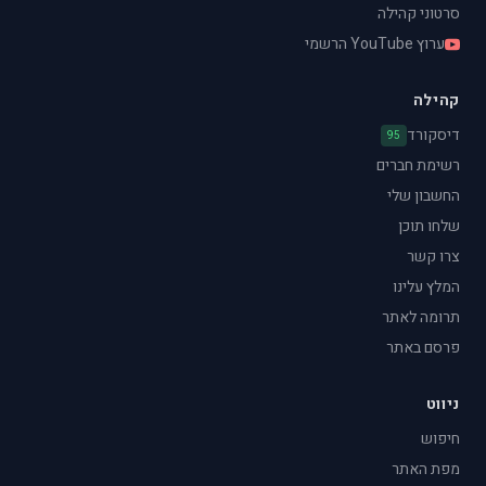
סרטוני קהילה
ערוץ YouTube הרשמי
קהילה
דיסקורד
95
רשימת חברים
החשבון שלי
שלחו תוכן
צרו קשר
המלץ עלינו
תרומה לאתר
פרסם באתר
ניווט
חיפוש
מפת האתר