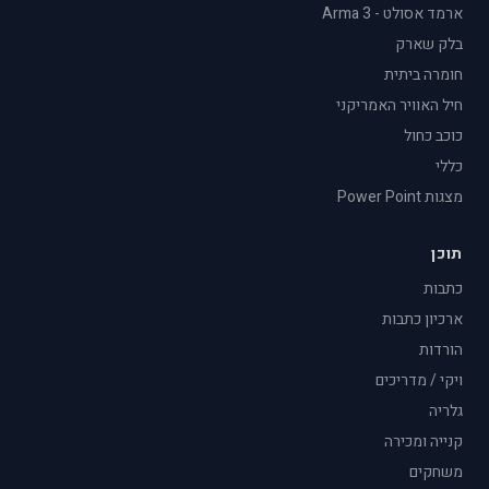
ארמד אסולט - Arma 3
בלק שארק
חומרה ביתית
חיל האוויר האמריקני
כוכב כחול
כללי
מצגות Power Point
תוכן
כתבות
ארכיון כתבות
הורדות
ויקי / מדריכים
גלריה
קנייה ומכירה
משחקים