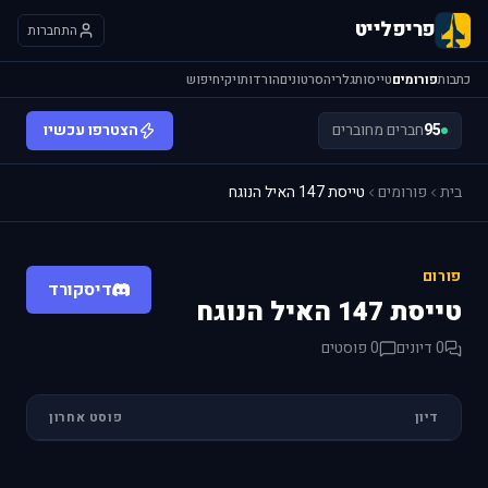
פריפלייט
התחברות
כתבות
פורומים
טייסות
גלריה
סרטונים
הורדות
ויקי
חיפוש
95
חברים מחוברים
הצטרפו עכשיו
בית
פורומים
טייסת 147 האיל הנוגח
פורום
דיסקורד
טייסת 147 האיל הנוגח
0 דיונים
0 פוסטים
דיון
פוסט אחרון