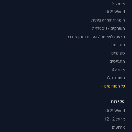
אי אל 2
DCS World
חומרה/חומרה ביתית
משחקים / נוסטלגיה
הצעות לשיפור / הערות ומתן פידבק
קנה ומכור
סקינרים
מתגייסים
ארמא 3
תעופה קלה
כל הפורומים →
סקירות
DCS World
אי אל 2 - il2
אירועים