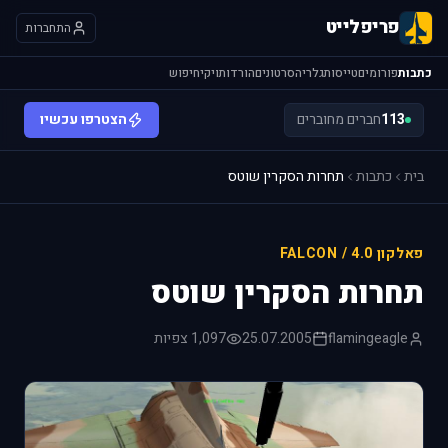
פריפלייט
התחברות
כתבות
פורומים
טייסות
גלריה
סרטונים
הורדות
ויקי
חיפוש
113
חברים מחוברים
הצטרפו עכשיו
בית
כתבות
תחרות הסקרין שוטס
פאלקון 4.0 / FALCON
תחרות הסקרין שוטס
flamingeagle
25.07.2005
1,097 צפיות