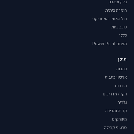
בלק שארק
חומרה ביתית
חיל האוויר האמריקני
כוכב כחול
כללי
מצגות Power Point
תוכן
כתבות
ארכיון כתבות
הורדות
ויקי / מדריכים
גלריה
קנייה ומכירה
משחקים
סרטוני קהילה