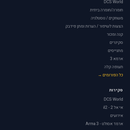
DCS World
חומרה/חומרה ביתית
משחקים / נוסטלגיה
הצעות לשיפור / הערות ומתן פידבק
קנה ומכור
סקינרים
מתגייסים
ארמא 3
תעופה קלה
כל הפורומים →
סקירות
DCS World
אי אל 2 - il2
אירועים
ארמד אסולט - Arma 3