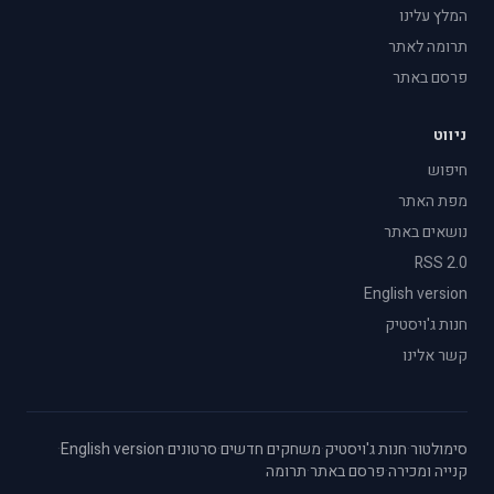
המלץ עלינו
תרומה לאתר
פרסם באתר
ניווט
חיפוש
מפת האתר
נושאים באתר
RSS 2.0
English version
חנות ג'ויסטיק
קשר אלינו
סימולטור
·
חנות ג'ויסטיק
·
משחקים חדשים
·
סרטונים
·
English version
·
קנייה ומכירה
·
פרסם באתר
·
תרומה