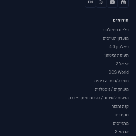
EN
פורומים
פלייט סימולטור
מועדון הטייסים
פאלקון 4.0
תעופה וביטחון
אי אל 2
DCS World
חומרה/חומרה ביתית
משחקים / נוסטלגיה
הצעות לשיפור / הערות ומתן פידבק
קנה ומכור
סקינרים
מתגייסים
ארמא 3