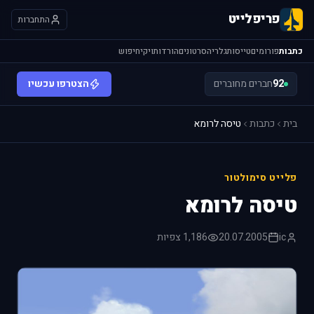
פריפלייט
התחברות
כתבות
פורומים
טייסות
גלריה
סרטונים
הורדות
ויקי
חיפוש
92
חברים מחוברים
הצטרפו עכשיו
בית
כתבות
טיסה לרומא
פלייט סימולטור
טיסה לרומא
ic
20.07.2005
1,186 צפיות