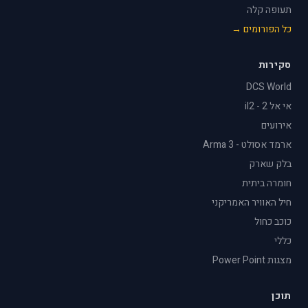
תעופה קלה
כל הפורומים →
סקירות
DCS World
אי אל 2 - il2
אירועים
ארמד אסולט - Arma 3
בלק שארק
חומרה ביתית
חיל האוויר האמריקני
כוכב כחול
כללי
מצגות Power Point
תוכן