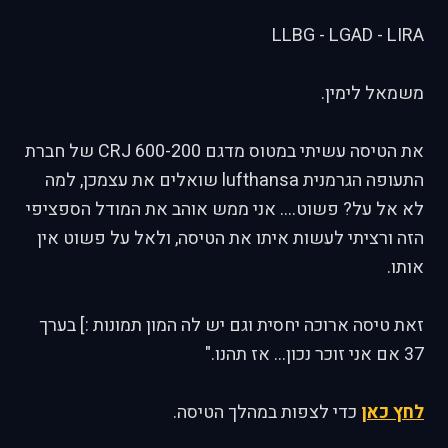
LLBG - LGAD - LIRA
משמאל לימין.
את הטיסה עשיתי במטוס מדגם CRJ 600-200 של חברת
התעופה הגרמנית lufthansa שואלים את עצמכן, למה
לא אל על? פשוט.... אני ממש אוהב את המודל הספציפי
הזה ורציתי לעשות איתו את הטיסה, ולאל על פשוט אין
אותו.
זאת טיסה ארוכה יחסית וגם יש לה המון תמונות :] בערך
37 אם אני זוכר נכון... אז תהנו."
לחץ כאן
כדי לצפות במהלך הטיסה.