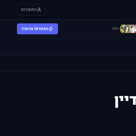
התחברות
C
הצטרפו עכשיו
+105
יין