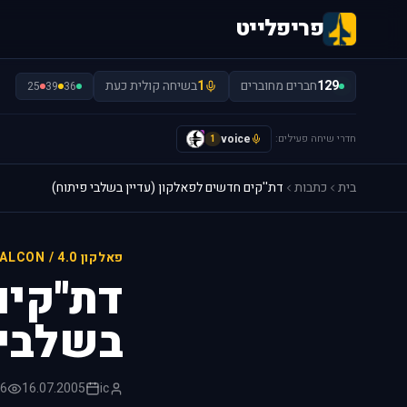
פריפלייט
129
חברים מחוברים
1
בשיחה קולית כעת
25
39
36
חדרי שיחה פעילים:
voice
y
1
בית
כתבות
דת''קים חדשים לפאלקון (עדיין בשלבי פיתוח)
פאלקון 4.0 / FALCON
דת''קי
בשלבי 
ic
16.07.2005
156