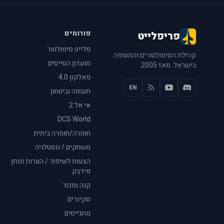
פורומים
פריפלייט
פלייט סימולטור
קהילת הסימולטורים והתעופה
מועדון הטייסים
בישראל. מאז 2005.
פאלקון 4.0
EN
תעופה וביטחון
אי אל 2
DCS World
חומרה/חומרה ביתית
משחקים / נוסטלגיה
הצעות לשיפור / הערות ומתן
פידבק
קנה ומכור
סקינרים
מתגייסים