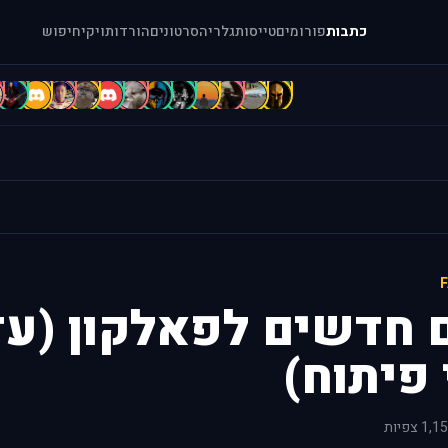
כתבות
פורומים
טייסות
גלריה
סרטונים
הורדות
ויקי
חיפוש
c
b
B
B
B
b
A
A
A
A
A
[
=
ם חדשים לפאלקון (עד
פיתוח)
1, צפיות