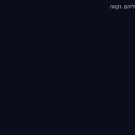
וא עובד עליהם. נקווה