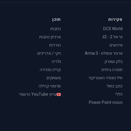
סקירות
תוכן
DCS World
כתבות
אי אל 2 - il2
ארכיון כתבות
אירועים
הורדות
ארמד אסולט - Arma 3
ויקי / מדריכים
בלק שארק
גלריה
חומרה ביתית
קנייה ומכירה
חיל האוויר האמריקני
משחקים
כוכב כחול
סרטוני קהילה
כללי
ערוץ YouTube הרשמי
מצגות Power Point