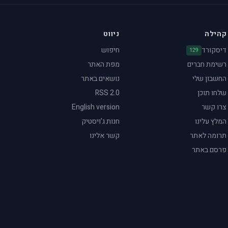
קהילה
ניווט
דיסקורד
חיפוש
129
רשימת חברים
מפת האתר
החשבון שלי
נושאים באתר
שלחו תוכן
RSS 2.0
צרו קשר
English version
המלץ עלינו
חנות ג'ויסטיק
תרומה לאתר
קשר אלינו
פרסם באתר