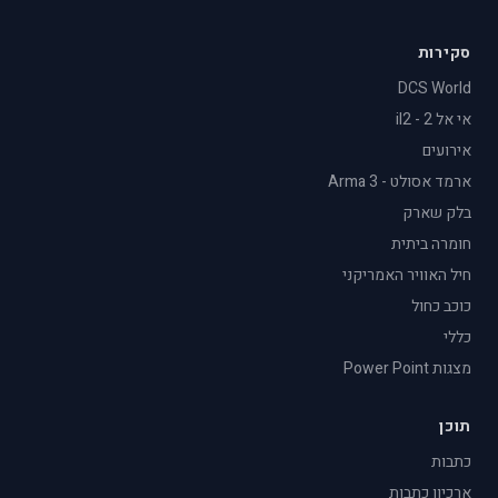
סקירות
DCS World
אי אל 2 - il2
אירועים
ארמד אסולט - Arma 3
בלק שארק
חומרה ביתית
חיל האוויר האמריקני
כוכב כחול
כללי
מצגות Power Point
תוכן
כתבות
ארכיון כתבות