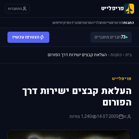
פריפלייט
התחברות
כתבות
פורומים
טייסות
גלריה
סרטונים
הורדות
ויקי
חיפוש
73
חברים מחוברים
הצטרפו עכשיו
בית
כתבות
העלאת קבצים ישירות דרך הפורום
פריפלייט
העלאת קבצים ישירות דרך
הפורום
ic
14.07.2005
1,240 צפיות