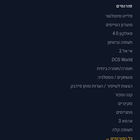
פורומים
פלייט סימולטור
מועדון הטייסים
פאלקון 4.0
תעופה וביטחון
אי אל 2
DCS World
חומרה/חומרה ביתית
משחקים / נוסטלגיה
הצעות לשיפור / הערות ומתן פידבק
קנה ומכור
סקינרים
מתגייסים
ארמא 3
תעופה קלה
כל הפורומים →