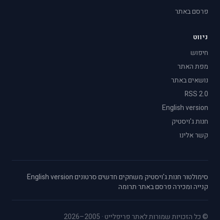
פרסם באתר
ניווט
חיפוש
מפת האתר
נושאים באתר
RSS 2.0
English version
חנות ג'ויסטיק
קשר אלינו
סימולטור
·
חנות ג'ויסטיק
·
משחקים חדשים
·
סרטונים
·
English version
·
קנייה ומכירה
·
פרסם באתר
·
תרומה
© כל הזכויות שמורות לאתר פריפלייט · 2005–2026