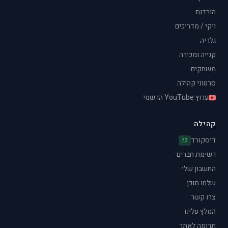
הורדות
ויקי / מדריכים
גלריה
קנייה ומכירה
משחקים
סרטוני קהילה
ערוץ YouTube הרשמי
קהילה
דיסקורד
73
רשימת חברים
החשבון שלי
שלחו תוכן
צרו קשר
המלץ עלינו
תרומה לאתר