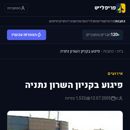
פריפלייט
התחברות
כתבות
פורומים
טייסות
גלריה
סרטונים
הורדות
ויקי
חיפוש
120
חברים מחוברים
הצטרפו עכשיו
בית
כתבות
פיגוע בקניון השרון נתניה
אירועים
פיגוע בקניון השרון נתניה
ic
12.07.2005
1,532 צפיות