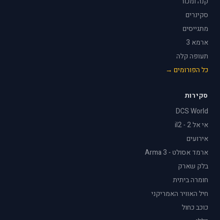
קנה ומכור
סקינרים
מתגייסים
ארמא 3
תעופה קלה
כל הפורומים →
סקירות
DCS World
אי אל 2 - il2
אירועים
ארמד אסולט - Arma 3
בלק שארק
חומרה ביתית
חיל האוויר האמריקני
כוכב כחול