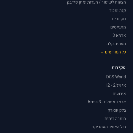
הצעות לשיפור / הערות ומתן פידבק
קנה ומכור
סקינרים
מתגייסים
ארמא 3
תעופה קלה
כל הפורומים →
סקירות
DCS World
אי אל 2 - il2
אירועים
ארמד אסולט - Arma 3
בלק שארק
חומרה ביתית
חיל האוויר האמריקני