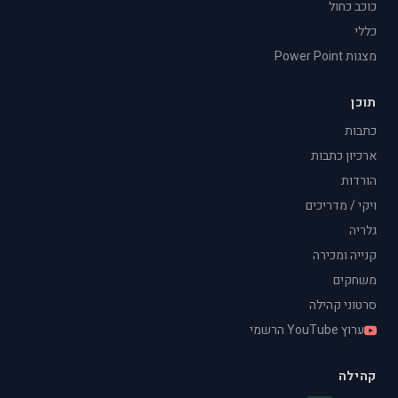
כוכב כחול
כללי
מצגות Power Point
תוכן
כתבות
ארכיון כתבות
הורדות
ויקי / מדריכים
גלריה
קנייה ומכירה
משחקים
סרטוני קהילה
ערוץ YouTube הרשמי
קהילה