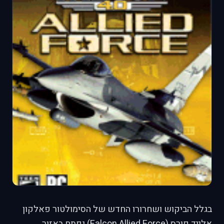
בגלל הביקוש ושחרורו החדש של הסימולטור פאלקון
אלייד פורס (Falcon Allied Force) נפתח באזור