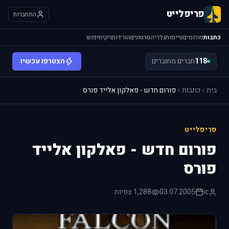
פריפלייט
התחברות
כתבות
פורומים
טייסות
גלריה
סרטונים
הורדות
ויקי
חיפוש
118
חברים מחוברים
הצטרפו עכשיו
בית
כתבות
פורום חדש - פאלקון אלייד פורס
פריפלייט
פורום חדש - פאלקון אלייד
פורס
ic
03.07.2005
1,288 צפיות