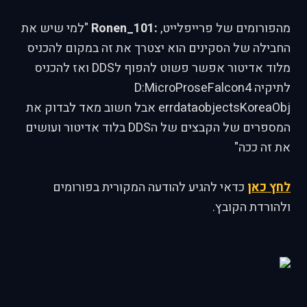
מהפורומים של פרייפלייט,
:Ronen_101
"למי שיש את
החבילה של הסקינים הוא יצטרך את זה במקום להכניס
מלוד אדיטור אפשר פשוט להפוף לDDS ואז להכניס
לתיקיה D:MicroProseFalcon4
errdataobjectsKoreaObj אבל חשוב מאד לבדוק את
המספרים של הקבצים של הDDS בלוד אדיטור ועושים
את זה ככה"
לחץ כאן
כדאי להגיע להודעה המקורית בפורומים
ולהורדת הקובץ.