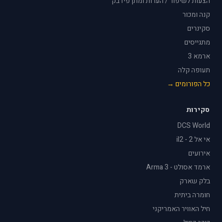
הצעות לשיפור / הערות ומתן פידבק
קנה ומכור
סקינרים
מתגייסים
ארמא 3
תעופה קלה
כל הפורומים →
סקירות
DCS World
אי אל 2 - il2
אירועים
ארמד אסולט - Arma 3
בלק שארק
חומרה ביתית
חיל האוויר האמריקני