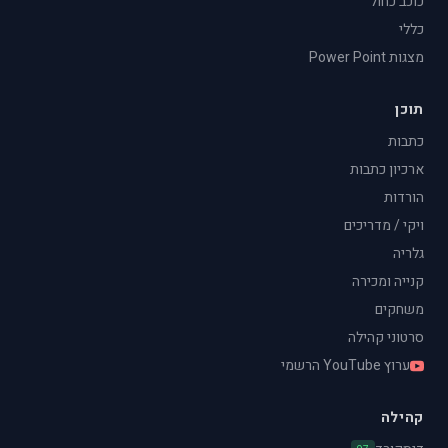
כוכב כחול
כללי
מצגות Power Point
תוכן
כתבות
ארכיון כתבות
הורדות
ויקי / מדריכים
גלריה
קנייה ומכירה
משחקים
סרטוני קהילה
ערוץ YouTube הרשמי
קהילה