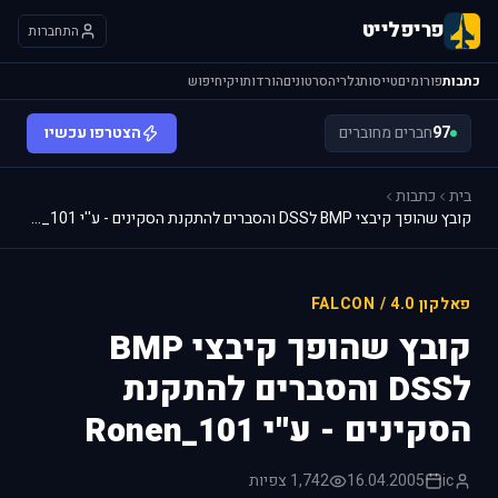
פריפלייט
התחברות
כתבות
פורומים
טייסות
גלריה
סרטונים
הורדות
ויקי
חיפוש
97
חברים מחוברים
הצטרפו עכשיו
בית
כתבות
קובץ שהופך קיבצי BMP לDSS והסברים להתקנת הסקינים - ע''י Ronen_101
פאלקון 4.0 / FALCON
קובץ שהופך קיבצי BMP
לDSS והסברים להתקנת
הסקינים - ע''י Ronen_101
ic
16.04.2005
1,742 צפיות