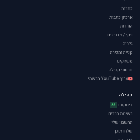
כתבות
ארכיון כתבות
הורדות
ויקי / מדריכים
גלריה
קנייה ומכירה
משחקים
סרטוני קהילה
ערוץ YouTube הרשמי
קהילה
דיסקורד
85
רשימת חברים
החשבון שלי
שלחו תוכן
צרו קשר