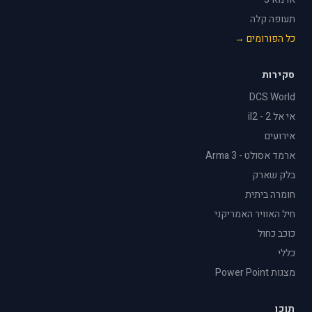
תעופה קלה
כל הפורומים →
סקירות
DCS World
אי אל 2 - il2
אירועים
ארמד אסולט - Arma 3
בלק שארק
חומרה ביתית
חיל האוויר האמריקני
כוכב כחול
כללי
מצגות Power Point
תוכן