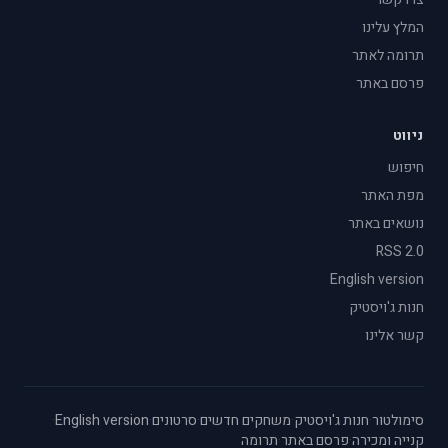
המלץ עלינו
תרומה לאתר
פרסם באתר
ניווט
חיפוש
מפת האתר
נושאים באתר
RSS 2.0
English version
חנות ג'ויסטיק
קשר אלינו
סימולטור
·
חנות ג'ויסטיק
·
משחקים חדשים
·
סרטונים
·
English version
·
קנייה ומכירה
·
פרסם באתר
·
תרומה