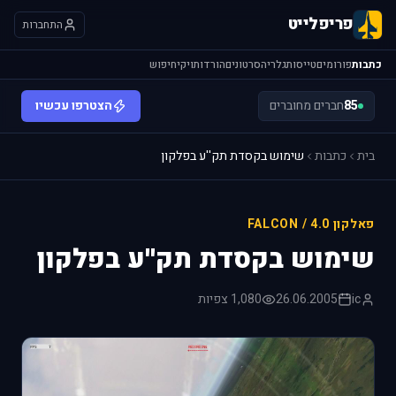
פריפלייט
התחברות
כתבות
פורומים
טייסות
גלריה
סרטונים
הורדות
ויקי
חיפוש
85
חברים מחוברים
הצטרפו עכשיו
בית
כתבות
שימוש בקסדת תק''ע בפלקון
פאלקון 4.0 / FALCON
שימוש בקסדת תק''ע בפלקון
ic
26.06.2005
1,080 צפיות