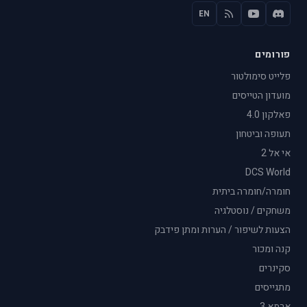
EN
פורומים
פלייט סימולטור
מועדון הטייסים
פאלקון 4.0
תעופה וביטחון
אי אל 2
DCS World
חומרה/חומרה ביתית
משחקים / נוסטלגיה
הצעות לשיפור / הערות ומתן פידבק
קנה ומכור
סקינרים
מתגייסים
ארמא 3