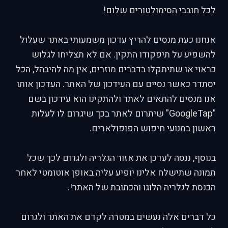
לכל חובבי הסימולטורים שלום!
אנחנו כעת מנסים להריץ עדכון משמעותי באתר שעלול
להשפיע על תיפקודו התקין. אם לא תצליחו לגלוש
כראוי או שתיתקלו בדברים מוזרים, אין מה להיבהל, הכל
יסתדר כאשר נסיים עם העידכון של האתר. העדכון אותו
אנו מנסים להתאים לאתר ולהתקינו הוא עידכון בשם
"GoogleTap" שיתרום לאתר בכך שיגרום לו לעלות
ראשון במנועי חיפוש הפופולארים.
בנוסף, ננסה לעדכן את אזור הגלריה ולגרום לכך שכל
תמונה שתישלח אלינו יופיע עליה באופן אוטומטי לאחר
הכנסת לגלריה הלוגו והכתובת של האתר!.
כל דברים אלה נעשים במטרה לקדם את האתר ולגרום