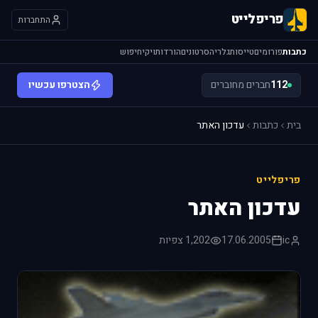
פריפלייט
התחברות
כתבות
פורומים
טייסות
גלריה
סרטונים
הורדות
ויקי
חיפוש
112
חברים מחוברים
הצטרפו עכשיו
בית
כתבות
עדכון האתר
פריפלייט
עדכון האתר
ic
17.06.2005
1,202 צפיות