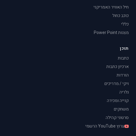
חיל האוויר האמריקני
כוכב כחול
כללי
מצגות Power Point
תוכן
כתבות
ארכיון כתבות
הורדות
ויקי / מדריכים
גלריה
קנייה ומכירה
משחקים
סרטוני קהילה
ערוץ YouTube הרשמי