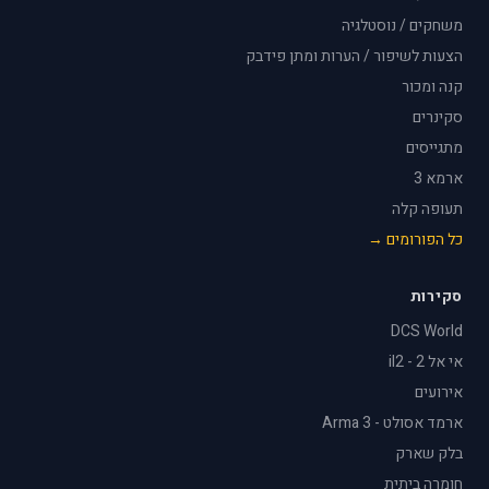
משחקים / נוסטלגיה
הצעות לשיפור / הערות ומתן פידבק
קנה ומכור
סקינרים
מתגייסים
ארמא 3
תעופה קלה
כל הפורומים →
סקירות
DCS World
אי אל 2 - il2
אירועים
ארמד אסולט - Arma 3
בלק שארק
חומרה ביתית