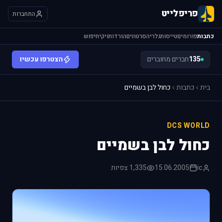
פריפלייט
התחברות
כתבות
פורומים
טייסות
גלריה
סרטונים
הורדות
ויקי
חיפוש
135
חברים מחוברים
הצטרפו עכשיו
בית
כתבות
כחול לבן בשמיים
DCS WORLD
כחול לבן בשמיים
ic
15.06.2005
1,335 צפיות