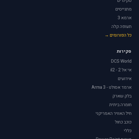
סקינרים
מתגייסים
ארמא 3
תעופה קלה
כל הפורומים →
סקירות
DCS World
אי אל 2 - il2
אירועים
ארמד אסולט - Arma 3
בלק שארק
חומרה ביתית
חיל האוויר האמריקני
כוכב כחול
כללי