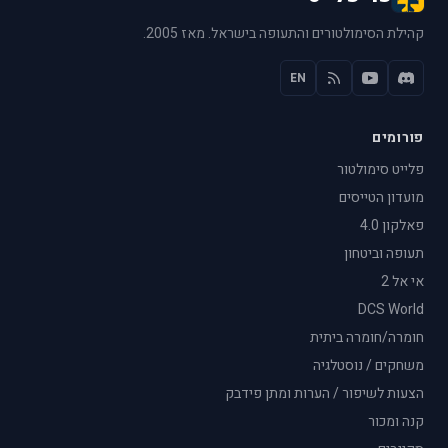
קהילת הסימולטורים והתעופה בישראל. מאז 2005.
EN
פורומים
פלייט סימולטור
מועדון הטייסים
פאלקון 4.0
תעופה וביטחון
אי אל 2
DCS World
חומרה/חומרה ביתית
משחקים / נוסטלגיה
הצעות לשיפור / הערות ומתן פידבק
קנה ומכור