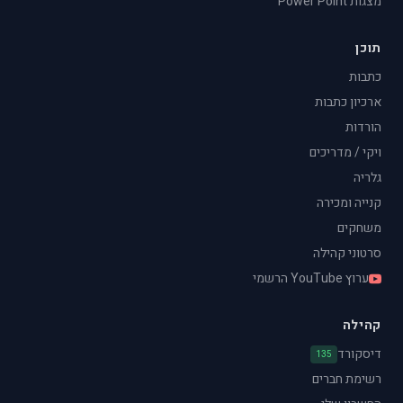
מצגות Power Point
תוכן
כתבות
ארכיון כתבות
הורדות
ויקי / מדריכים
גלריה
קנייה ומכירה
משחקים
סרטוני קהילה
ערוץ YouTube הרשמי
קהילה
דיסקורד
135
רשימת חברים