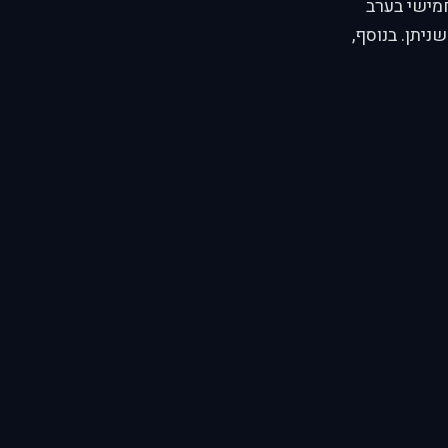
ת עובד כמעט 24/7 מלבד שני וחמישי בערב
ניתן. בנוסף,