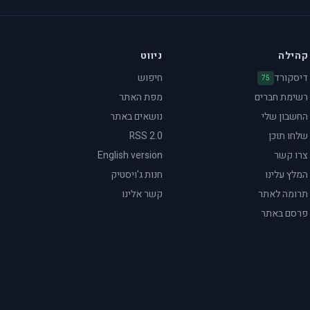
קהילה
ניווט
דיסקורד
חיפוש
75
רשימת חברים
מפת האתר
החשבון שלי
נושאים באתר
שלחו תוכן
RSS 2.0
צרו קשר
English version
המלץ עלינו
חנות ג'ויסטיק
תרומה לאתר
קשר אלינו
פרסם באתר