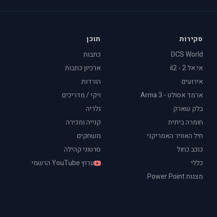
סקירות
תוכן
DCS World
כתבות
אי אל 2 - il2
ארכיון כתבות
אירועים
הורדות
ארמד אסולט - Arma 3
ויקי / מדריכים
בלק שארק
גלריה
חומרה ביתית
קנייה ומכירה
חיל האוויר האמריקני
משחקים
כוכב כחול
סרטוני קהילה
כללי
ערוץ YouTube הרשמי
מצגות Power Point