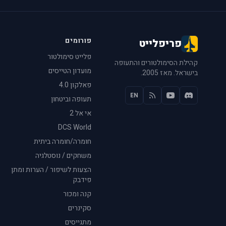
פורומים
פריפלייט
פלייט סימולטור
קהילת הסימולטורים והתעופה
מועדון הטייסים
בישראל. מאז 2005.
פאלקון 4.0
EN
תעופה וביטחון
אי אל 2
DCS World
חומרה/חומרה ביתית
משחקים / נוסטלגיה
הצעות לשיפור / הערות ומתן
פידבק
קנה ומכור
סקינרים
מתגייסים