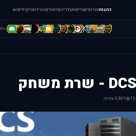
כתבות
פורומים
טייסות
גלריה
סרטונים
הורדות
ויקי
חיפוש
D
d
D
d
C
B
B
b
A
A
A
A
[
=
+51
שרת משחק
13
5,961 צפיות