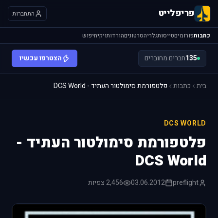
פריפלייט
התחברות
כתבות
פורומים
טייסות
גלריה
סרטונים
הורדות
ויקי
חיפוש
135
חברים מחוברים
הצטרפו עכשיו
בית
כתבות
פלטפורמת סימולטור העתיד - DCS World
DCS WORLD
פלטפורמת סימולטור העתיד -
DCS World
preflight
03.06.2012
2,456 צפיות