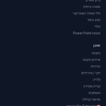
בלק שארק
חומרה ביתית
חיל האוויר האמריקני
כוכב כחול
כללי
מצגות Power Point
תוכן
כתבות
ארכיון כתבות
הורדות
ויקי / מדריכים
גלריה
קנייה ומכירה
משחקים
סרטוני קהילה