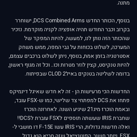
מתנה.
בנוסף, הכותר החדש DCS Combined Arms, ישוחרר
בקרוב וכבר החודש תהיה אופציה לקניה מוקדמת. נזכיר
שהכותר הזה נותן לנו, למעשה, להיות המפקד של
המערכה, לשלוט בכוחות על גבי המפה, ממש משחק
אסטרטגיה בזמן אמת, בנוסף, ניתן לשלוט ברכבים עצמם,
להיות טנקיסט, קצין לוזר מטרות וכו.. וכל זה מגוף ראשון,
בדומה לשליטה בטנקים באיל2 CLOD שבפיתוח.
החדשות הכי מרעישות הן - זה לא חדש שאיגל דינמיקס
פתחו את DCS למפתחי צד שלישי, כמו ש-FSX עובד,
ובאמת הוכרז מיג21 שיגיע השנה. לאחרונה הוכרז
שחברת IRIS שעשתה תוספים לFSX עוברת לDCS!!
ואלה חדשות גדולות, הרי IRIS עשו F-15E דו מושבי ל-
FSX. ויותר חשוב, הפוטנציאל שזה מביא הוא גדול,