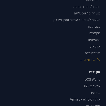
DCS World
חומרה/חומרה ביתית
משחקים / נוסטלגיה
הצעות לשיפור / הערות ומתן פידבק
קנה ומכור
סקינרים
מתגייסים
ארמא 3
תעופה קלה
כל הפורומים →
סקירות
DCS World
אי אל 2 - il2
אירועים
ארמד אסולט - Arma 3