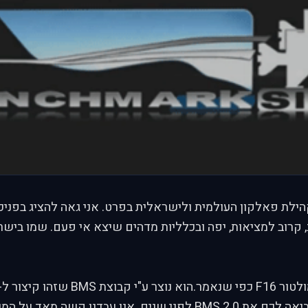
לקהילת פאלקון העולמית ולישראלית בפרט. אני גאה להציג בפניכ
 יציב, קרוב למציאות, יפה ובכלליות מדהים שיצא אי פעם. שמו ביש
Sims. הקבוצה שהביאה לכם את BMS 2.0 לפני שנים. אנו עבדנו קשה מ