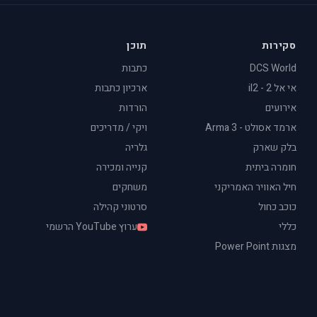
סקירות
תוכן
DCS World
כתבות
אי אל 2 - il2
ארכיון כתבות
אירועים
הורדות
ארמד אסולט - Arma 3
ויקי / מדריכים
בלק שארק
גלריה
חומרה ביתית
קנייה ומכירה
חיל האוויר האמריקני
משחקים
כוכב כחול
סרטוני קהילה
כללי
ערוץ YouTube הרשמי
מצגות Power Point