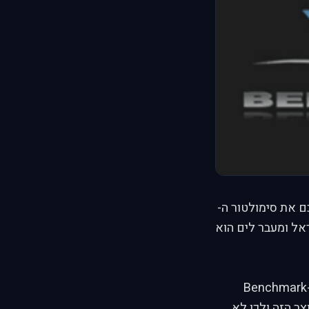
ם את סימולטור ה-
ראל ומעבר לים הוא
הסימולטור הינו סימולטור F16 כפי שנאמר.הוא נוצר ע"י קבוצת BMS שזהו קיצור ל-Benchmark
אד על המוצר הזה ולכן לא