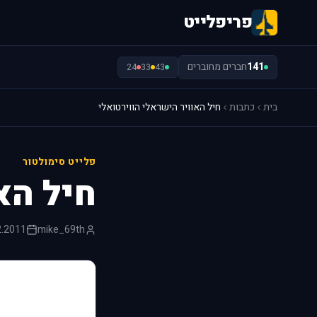
פריפלייט
141
חברים מחוברים
24
33
43
בית
כתבות
חיל האוויר הישראלי הווירטואלי
פלייט סימולטור
חיל הא
2.2011
mike_69th