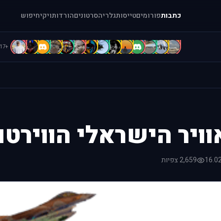
כתבות
פורומים
טייסות
גלריה
סרטונים
הורדות
ויקי
חיפוש
c
b
B
B
b
A
A
A
A
A
a
[
[
.
+117
וויר הישראלי הווירטו
16.0
2,659 צפיות