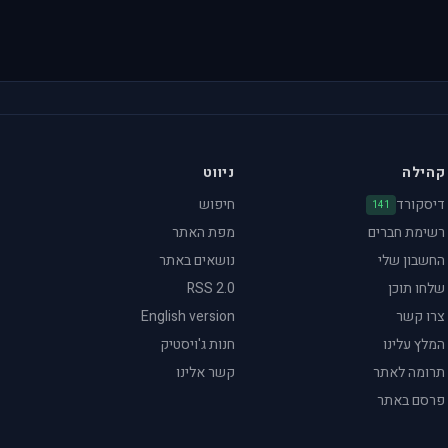
קהילה
ניווט
דיסקורד
חיפוש
141
רשימת חברים
מפת האתר
החשבון שלי
נושאים באתר
שלחו תוכן
RSS 2.0
צרו קשר
English version
המלץ עלינו
חנות ג'ויסטיק
תרומה לאתר
קשר אלינו
פרסם באתר