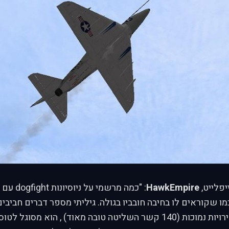
פלייט,
HawkEmpire
: "כמה מרשמי
נוע), כמו שקוראים לו בחיבה חובביו בגולה. גיליתי מספר דברים חביבי
שליטה מצוינת במהירויות נמוכות (140 קשר השליטה טובה מאוד) , הוא 