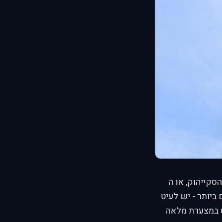
 על ניוסיונות dogfight עם הסקייהוק, או ה
ם ביותר - יש לעיט
מסוגל לטוס במצערת מלאה