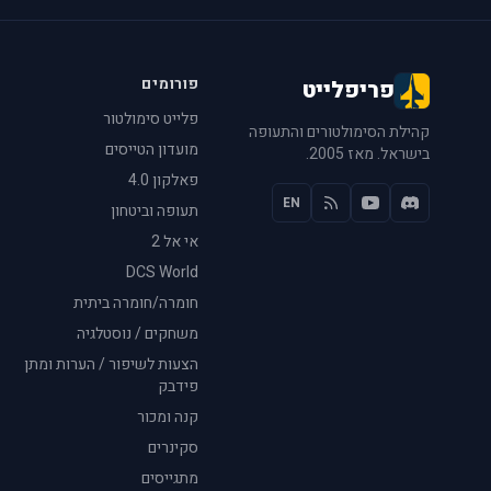
פורומים
פריפלייט
פלייט סימולטור
קהילת הסימולטורים והתעופה
מועדון הטייסים
בישראל. מאז 2005.
פאלקון 4.0
EN
תעופה וביטחון
אי אל 2
DCS World
חומרה/חומרה ביתית
משחקים / נוסטלגיה
הצעות לשיפור / הערות ומתן
פידבק
קנה ומכור
סקינרים
מתגייסים