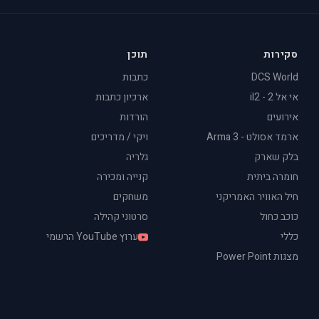
סקירות
תוכן
DCS World
כתבות
אי אל 2 - il2
ארכיון כתבות
אירועים
הורדות
ארמד אסולט - Arma 3
ויקי / מדריכים
בלק שארק
גלריה
חומרה ביתית
קנייה ומכירה
חיל האוויר האמריקני
משחקים
כוכב כחול
סרטוני קהילה
כללי
ערוץ YouTube הרשמי
מצגות Power Point