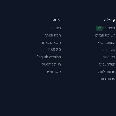
קהילה
ניווט
דיסקורד
חיפוש
62
רשימת חברים
מפת האתר
החשבון שלי
נושאים באתר
שלחו תוכן
RSS 2.0
צרו קשר
English version
המלץ עלינו
חנות ג'ויסטיק
תרומה לאתר
קשר אלינו
פרסם באתר