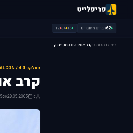
פריפלייט
62
חברים מחוברים
12
34
16
בית
כתבות
קרב אוויר עם הסקייהוק
פאלקון 4.0 / FALCON
קרב או
ic
28.05.2005
285