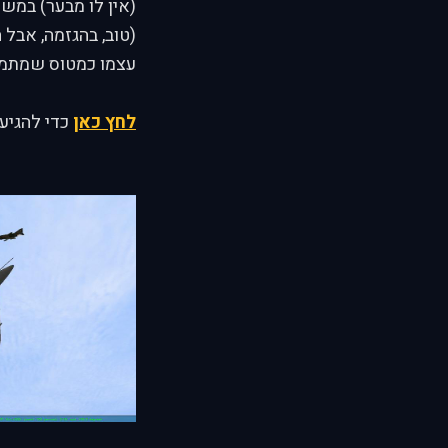
(אין לו מבער) במשך
(טוב, בהגזמה, אבל ה
עצמו כמטוס שמתמרן
לחץ כאן
כדי להגיע 