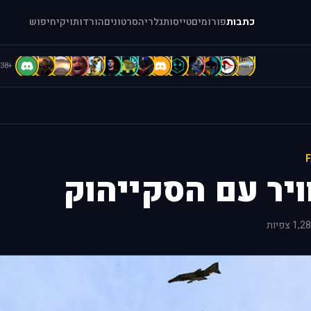
כתבות
פורומים
טייסות
גלריה
סרטונים
הורדות
ויקי
חיפוש
D
d
D
D
C
C
C
b
B
B
A
A
A
[
+38
ויר עם הסקייהוק
1, צפיות