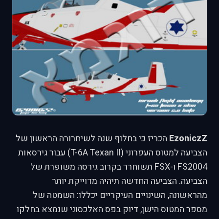
EzoniczZ
הכריז כי בחלוף שנה לשיחרורה הראשון של
הצביעה למטוס העפרוני (T-6A Texan II) עבור גירסאות
FS2004 ו-FSX תשוחרר בקרוב גירסה משופרת של
הצביעה. הצביעה החדשה תיהיה מדוייקת יותר
מהראשונה, השינויים העיקריים יכללו: השמטה של
מספר המטוס הישן, דיוק בפס האלכסוני שנמצא בחלקו