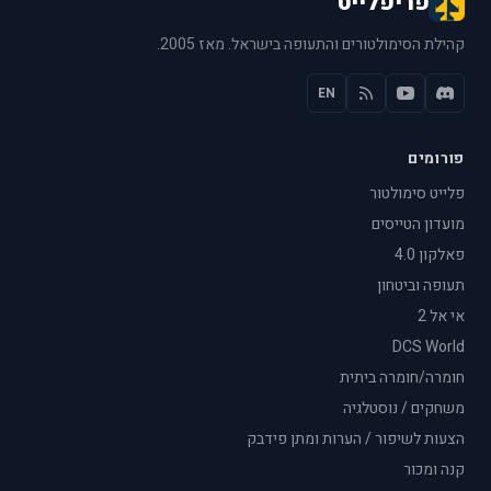
פריפלייט
קהילת הסימולטורים והתעופה בישראל. מאז 2005.
EN
פורומים
פלייט סימולטור
מועדון הטייסים
פאלקון 4.0
תעופה וביטחון
אי אל 2
DCS World
חומרה/חומרה ביתית
משחקים / נוסטלגיה
הצעות לשיפור / הערות ומתן פידבק
קנה ומכור