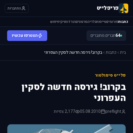
פריפלייט
התחברות
כתבות
פורומים
טייסות
גלריה
סרטונים
הורדות
ויקי
חיפוש
64
חברים מחוברים
הצטרפו עכשיו
בית
כתבות
בקרוב! גירסה חדשה לסקין העפרוני
פלייט סימולטור
בקרוב! גירסה חדשה לסקין
העפרוני
preflight
05.08.2010
2,177 צפיות