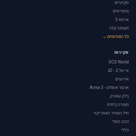
סקינרים
מתגייסים
ארמא 3
תעופה קלה
כל הפורומים →
סקירות
DCS World
אי אל 2 - il2
אירועים
ארמד אסולט - Arma 3
בלק שארק
חומרה ביתית
חיל האוויר האמריקני
כוכב כחול
כללי