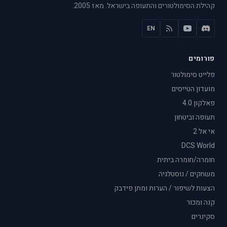
קהילת הסימולטורים והתעופה בישראל. מאז 2005.
EN
פורומים
פלייט סימולטור
מועדון הטייסים
פאלקון 4.0
תעופה וביטחון
אי אל 2
DCS World
חומרה/חומרה ביתית
משחקים / נוסטלגיה
הצעות לשיפור / הערות ומתן פידבק
קנה ומכור
סקינרים