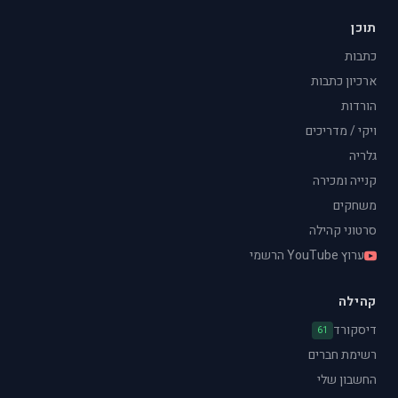
תוכן
כתבות
ארכיון כתבות
הורדות
ויקי / מדריכים
גלריה
קנייה ומכירה
משחקים
סרטוני קהילה
ערוץ YouTube הרשמי
קהילה
דיסקורד
61
רשימת חברים
החשבון שלי