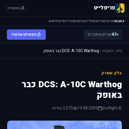
פריפלייט
התחברות
כתבות
פורומים
טייסות
גלריה
סרטונים
הורדות
ויקי
חיפוש
61
חברים מחוברים
הצטרפו עכשיו
בית
כתבות
DCS: A-10C Warthog כבר באופק
בלק שארק
DCS: A-10C Warthog כבר
באופק
preflight
19.08.2009
2,572 צפיות