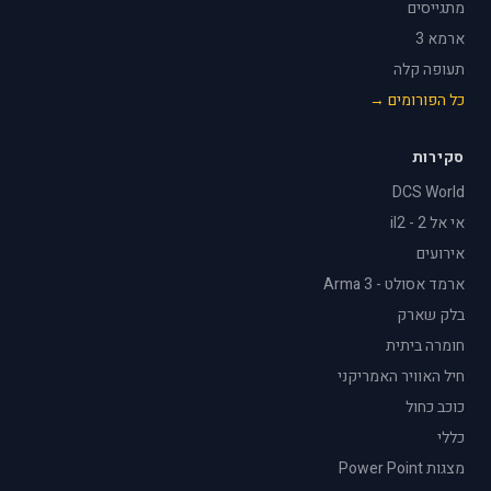
מתגייסים
ארמא 3
תעופה קלה
כל הפורומים →
סקירות
DCS World
אי אל 2 - il2
אירועים
ארמד אסולט - Arma 3
בלק שארק
חומרה ביתית
חיל האוויר האמריקני
כוכב כחול
כללי
מצגות Power Point