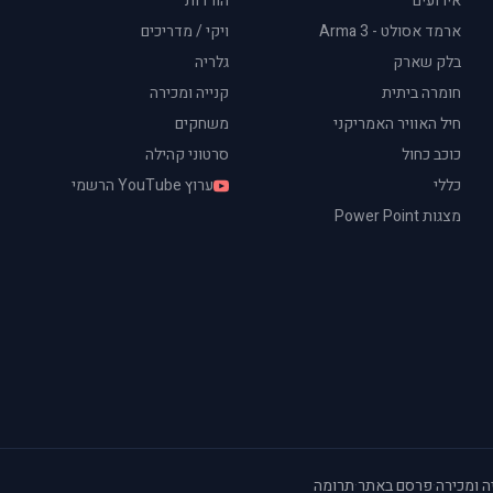
אירועים
הורדות
ארמד אסולט - Arma 3
ויקי / מדריכים
בלק שארק
גלריה
חומרה ביתית
קנייה ומכירה
חיל האוויר האמריקני
משחקים
כוכב כחול
סרטוני קהילה
כללי
ערוץ YouTube הרשמי
מצגות Power Point
ה ומכירה
·
פרסם באתר
·
תרומה