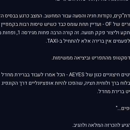
דת"קים, נקודות חניה והסעה עבור המחשב. המצב כרגע בבסיס הזה
מאשר בבסיסים אחרים של OF - ועדיין תחת עומס כבד כשיש טיסות רבות בק
המחשב עלולים להתקע וליצור פקק 
דסקטופ מהתפריט וביציאה ממשימות.
התאמה לקוקפיטים חיצוניים כגון של AEYES - הכל אמרו לעבוד
וח ברך ולוחית חציה, שהפכו להיות אופציונליים דרך הקונפיג
ט ברירת מחדל.
פים..."
גיע להכרזה המלאה ולהגיב.