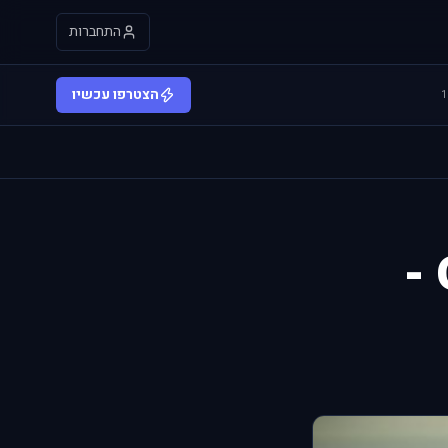
התחברות
הצטרפו עכשיו
שטח ישראל סימן 2 עבור OF -