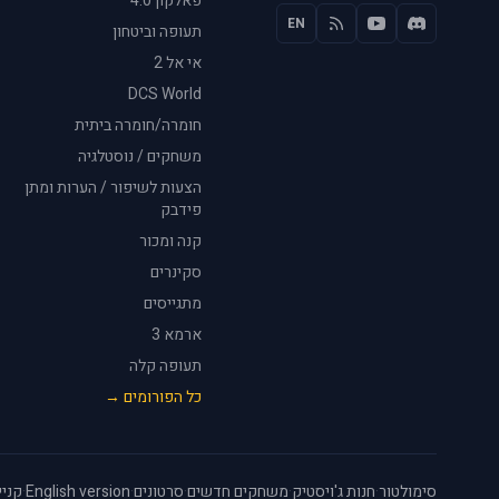
פאלקון 4.0
EN
תעופה וביטחון
אי אל 2
DCS World
חומרה/חומרה ביתית
משחקים / נוסטלגיה
הצעות לשיפור / הערות ומתן
פידבק
קנה ומכור
סקינרים
מתגייסים
ארמא 3
תעופה קלה
כל הפורומים →
סימולטור
·
חנות ג'ויסטיק
·
משחקים חדשים
·
סרטונים
·
English version
·
קניי