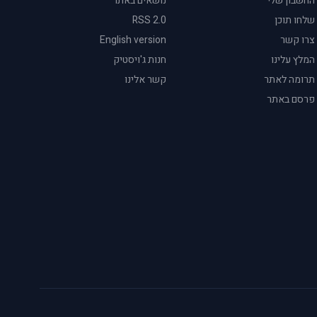
החשבון שלי
נושאים באתר
שלחו תוכן
RSS 2.0
צרו קשר
English version
המלץ עלינו
חנות ג'ויסטיק
תרומה לאתר
קשר אלינו
פרסם באתר