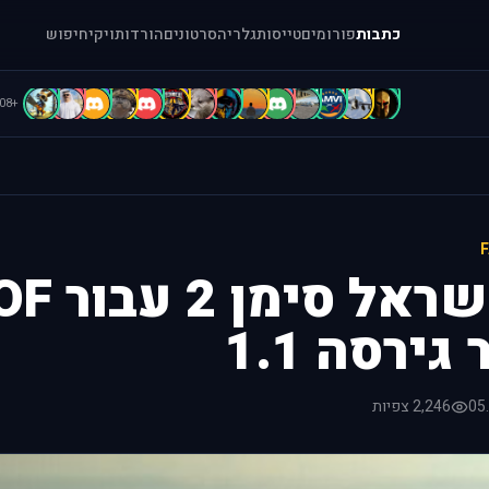
כתבות
פורומים
טייסות
גלריה
סרטונים
הורדות
ויקי
חיפוש
C
c
B
B
b
b
A
A
A
a
[
[
[
=
+108
ירסה 1.1
05
2,246 צפיות