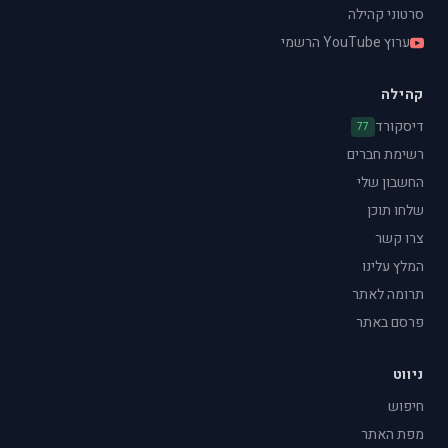
סרטוני קהילה
ערוץ YouTube הרשמי
קהילה
דיסקורד
77
רשימת חברים
החשבון שלי
שלחו תוכן
צרו קשר
המלץ עלינו
תרומה לאתר
פרסם באתר
ניווט
חיפוש
מפת האתר