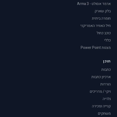
ארמד אסולט - Arma 3
בלק שארק
חומרה ביתית
חיל האוויר האמריקני
כוכב כחול
כללי
מצגות Power Point
תוכן
כתבות
ארכיון כתבות
הורדות
ויקי / מדריכים
גלריה
קנייה ומכירה
משחקים