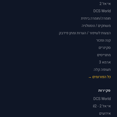
אי אל 2
DCS World
חומרה/חומרה ביתית
משחקים / נוסטלגיה
הצעות לשיפור / הערות ומתן פידבק
קנה ומכור
סקינרים
מתגייסים
ארמא 3
תעופה קלה
כל הפורומים →
סקירות
DCS World
אי אל 2 - il2
אירועים