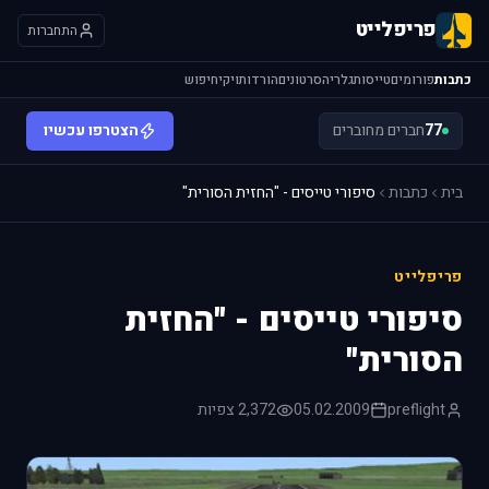
פריפלייט
התחברות
כתבות
פורומים
טייסות
גלריה
סרטונים
הורדות
ויקי
חיפוש
77
חברים מחוברים
הצטרפו עכשיו
בית
כתבות
סיפורי טייסים - "החזית הסורית"
פריפלייט
סיפורי טייסים - "החזית
הסורית"
preflight
05.02.2009
2,372 צפיות