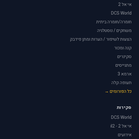
אי אל 2
DCS World
חומרה/חומרה ביתית
משחקים / נוסטלגיה
הצעות לשיפור / הערות ומתן פידבק
קנה ומכור
סקינרים
מתגייסים
ארמא 3
תעופה קלה
כל הפורומים →
סקירות
DCS World
אי אל 2 - il2
אירועים