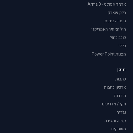
ארמד אסולט - Arma 3
בלק שארק
חומרה ביתית
חיל האוויר האמריקני
כוכב כחול
כללי
מצגות Power Point
תוכן
כתבות
ארכיון כתבות
הורדות
ויקי / מדריכים
גלריה
קנייה ומכירה
משחקים