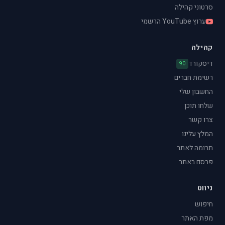
סרטוני קהילה
ערוץ YouTube הרשמי
קהילה
דיסקורד
90
רשימת חברים
החשבון שלי
שלחו תוכן
צרו קשר
המלץ עלינו
תרומה לאתר
פרסם באתר
ניווט
חיפוש
מפת האתר