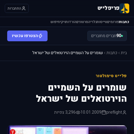
פריפלייט
התחברות
כתבות
פורומים
טייסות
גלריה
סרטונים
הורדות
ויקי
חיפוש
90
חברים מחוברים
הצטרפו עכשיו
בית
כתבות
שומרים על השמיים הוירטואלים של ישראל
פלייט סימולטור
שומרים על השמיים
הוירטואלים של ישראל
preflight
10.01.2009
3,296 צפיות