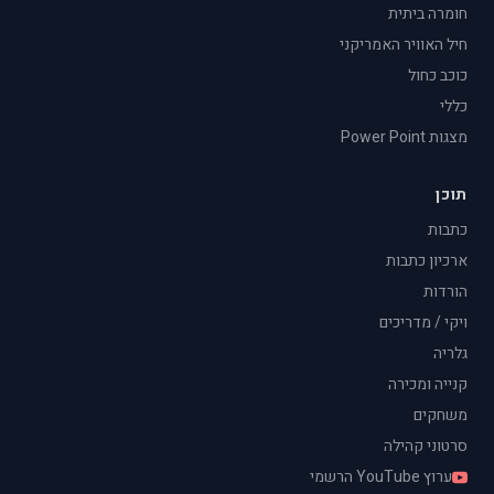
חומרה ביתית
חיל האוויר האמריקני
כוכב כחול
כללי
מצגות Power Point
תוכן
כתבות
ארכיון כתבות
הורדות
ויקי / מדריכים
גלריה
קנייה ומכירה
משחקים
סרטוני קהילה
ערוץ YouTube הרשמי