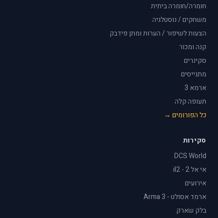
חומרה/חומרה ביתית
משחקים / נוסטלגיה
הצעות לשיפור / הערות ומתן פידבק
קנה ומכור
סקינרים
מתגייסים
ארמא 3
תעופה קלה
כל הפורומים →
סקירות
DCS World
אי אל 2 - il2
אירועים
ארמד אסולט - Arma 3
בלק שארק