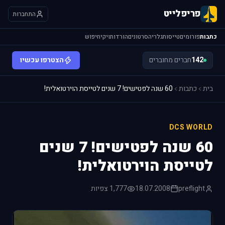
פריפלייט
התחברות
כתבות
פורומים
טייסות
גלריה
סרטונים
הורדות
ויקי
חיפוש
142
חברים מחוברים
הצטרפו עכשיו
בית
כתבות
60 שנה לפטישים! 7 שנים לטייסת הוירטואלית!
DCS WORLD
60 שנה לפטישים! 7 שנים
לטייסת הוירטואלית!
preflight
18.07.2008
1,777 צפיות