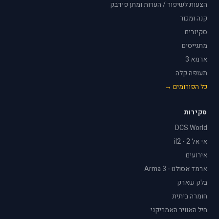
הצעות לשיפור / הערות ומתן פידבק
קנה ומכור
סקינרים
מתגייסים
ארמא 3
תעופה קלה
כל הפורומים →
סקירות
DCS World
אי אל 2 - il2
אירועים
ארמד אסולט - Arma 3
בלק שארק
חומרה ביתית
חיל האוויר האמריקני