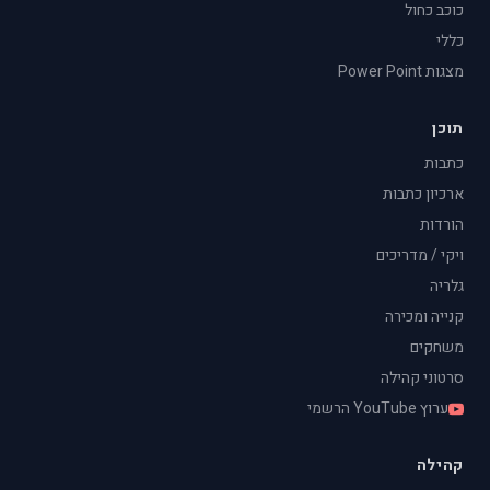
כוכב כחול
כללי
מצגות Power Point
תוכן
כתבות
ארכיון כתבות
הורדות
ויקי / מדריכים
גלריה
קנייה ומכירה
משחקים
סרטוני קהילה
ערוץ YouTube הרשמי
קהילה