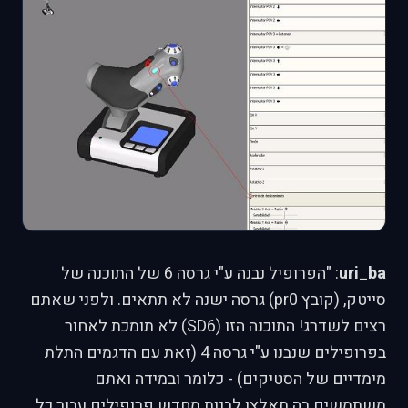
uri_ba
: "הפרופיל נבנה ע"י גרסה 6 של התוכנה של
סייטק, (קובץ pr0) גרסה ישנה לא תתאים. ולפני שאתם
רצים לשדרג! התוכנה הזו (SD6) לא תומכת לאחור
בפרופילים שנבנו ע"י גרסה 4 (זאת עם הדגמים התלת
מימדיים של הסטיקים) - כלומר ובמידה ואתם
משתמשים בה תאלצו לבנות מחדש פרופילים עבור כל