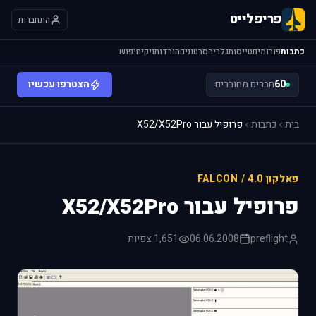
פריפלייט
התחברות
כתבות
פורומים
טייסות
גלריה
סרטונים
הורדות
ויקי
חיפוש
60
חברים מחוברים
הצטרפו עכשיו
בית
כתבות
פרופיל עבור X52/X52Pro
פאלקון 4.0 / FALCON
פרופיל עבור X52/X52Pro
preflight
06.06.2008
1,651 צפיות