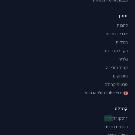
מצגות Power Point
תוכן
כתבות
ארכיון כתבות
הורדות
ויקי / מדריכים
גלריה
קנייה ומכירה
משחקים
סרטוני קהילה
ערוץ YouTube הרשמי
קהילה
דיסקורד
132
רשימת חברים