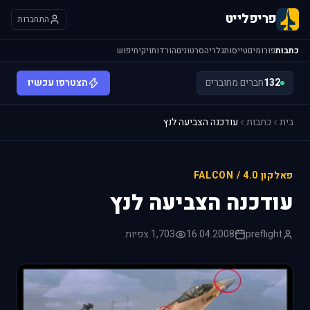
פריפלייט
התחברות
כתבות
פורומים
טייסות
גלריה
סרטונים
הורדות
ויקי
חיפוש
132
חברים מחוברים
הצטרפו עכשיו
בית
כתבות
עודכנה הצביעה לנץ
פאלקון 4.0 / FALCON
עודכנה הצביעה לנץ
preflight
16.04.2008
1,703 צפיות