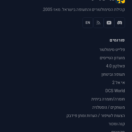
קהילת הסימולטורים והתעופה בישראל. מאז 2005.
EN
פורומים
פלייט סימולטור
מועדון הטייסים
פאלקון 4.0
תעופה וביטחון
אי אל 2
DCS World
חומרה/חומרה ביתית
משחקים / נוסטלגיה
הצעות לשיפור / הערות ומתן פידבק
קנה ומכור