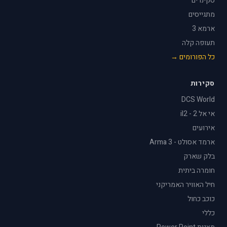
סקינרים
מתגייסים
ארמא 3
תעופה קלה
כל הפורומים →
סקירות
DCS World
אי אל 2 - il2
אירועים
ארמד אסולט - Arma 3
בלק שארק
חומרה ביתית
חיל האוויר האמריקני
כוכב כחול
כללי