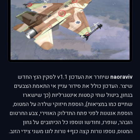
naoraviv
שיחרר את העדכון v1.1 לסקין הנץ החדש
שיצר. העדכון כולל את סידור עניין אי התאמת הצבעים
בגחון, ביטול שתי קסטות אינטגרליות (כך שישארו
שתיים כמו במציאות), הוספת חיזוקי שלדה על המטוס,
הוספת אנטנות לפני פתח התדלוק האווירי, צבע החרטום
הובהר, שופרו, וחודשו ונוספו כל הכיתובים על גחון
המטוס, נוספו נורות קצה כנף+ נורות לוגו משני צידי הזנב.