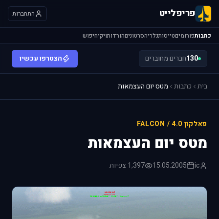
פריפלייט
התחברות
כתבות
פורומים
טייסות
גלריה
סרטונים
הורדות
ויקי
חיפוש
130
חברים מחוברים
הצטרפו עכשיו
בית
כתבות
מטס יום העצמאות
פאלקון 4.0 / FALCON
מטס יום העצמאות
ic
15.05.2005
1,397 צפיות