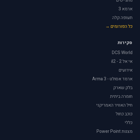
מתגייסים
ארמא 3
תעופה קלה
כל הפורומים →
סקירות
DCS World
אי אל 2 - il2
אירועים
ארמד אסולט - Arma 3
בלק שארק
חומרה ביתית
חיל האוויר האמריקני
כוכב כחול
כללי
מצגות Power Point