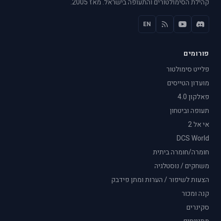
קהילת הסימולטורים והתעופה בישראל. מאז 2005.
EN
פורומים
פלייט סימולטור
מועדון הטייסים
פאלקון 4.0
תעופה וביטחון
אי אל 2
DCS World
חומרה/חומרה ביתית
משחקים / נוסטלגיה
הצעות לשיפור / הערות ומתן פידבק
קנה ומכור
סקינרים