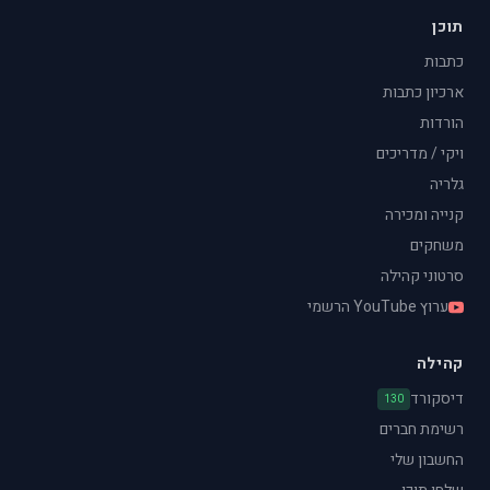
תוכן
כתבות
ארכיון כתבות
הורדות
ויקי / מדריכים
גלריה
קנייה ומכירה
משחקים
סרטוני קהילה
ערוץ YouTube הרשמי
קהילה
דיסקורד
130
רשימת חברים
החשבון שלי