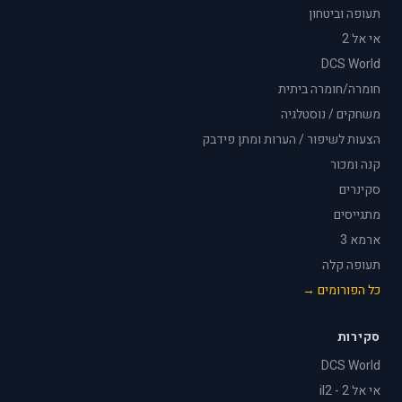
תעופה וביטחון
אי אל 2
DCS World
חומרה/חומרה ביתית
משחקים / נוסטלגיה
הצעות לשיפור / הערות ומתן פידבק
קנה ומכור
סקינרים
מתגייסים
ארמא 3
תעופה קלה
כל הפורומים →
סקירות
DCS World
אי אל 2 - il2