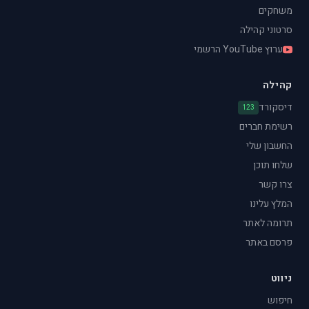
משחקים
סרטוני קהילה
ערוץ YouTube הרשמי
קהילה
דיסקורד
123
רשימת חברים
החשבון שלי
שלחו תוכן
צרו קשר
המלץ עלינו
תרומה לאתר
פרסם באתר
ניווט
חיפוש