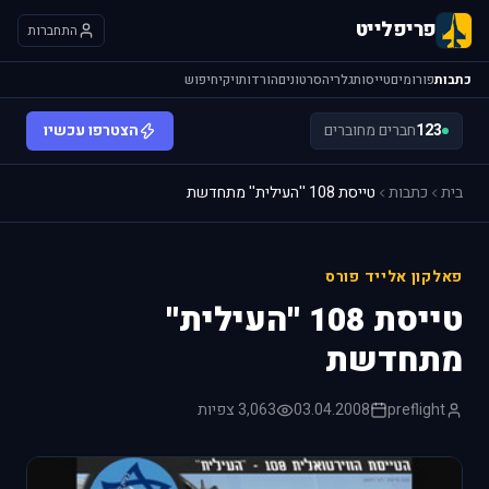
פריפלייט
התחברות
כתבות
פורומים
טייסות
גלריה
סרטונים
הורדות
ויקי
חיפוש
123
חברים מחוברים
הצטרפו עכשיו
בית
כתבות
טייסת 108 ''העילית'' מתחדשת
פאלקון אלייד פורס
טייסת 108 ''העילית''
מתחדשת
preflight
03.04.2008
3,063 צפיות