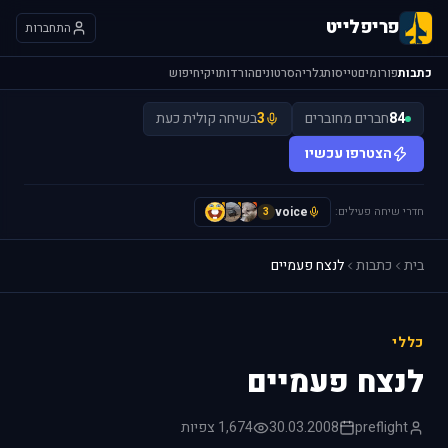
פריפלייט
התחברות
כתבות
פורומים
טייסות
גלריה
סרטונים
הורדות
ויקי
חיפוש
84
חברים מחוברים
3
בשיחה קולית כעת
הצטרפו עכשיו
חדרי שיחה פעילים:
voice
A
I
I
3
בית
כתבות
לנצח פעמיים
כללי
לנצח פעמיים
preflight
30.03.2008
1,674 צפיות