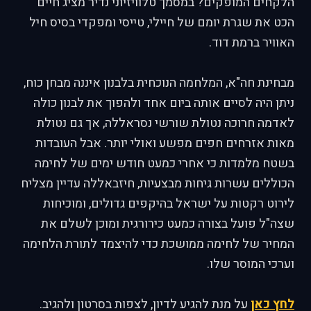
הלקחים המופקים? במסמך טלוויזיוני נדיר מציג חיים
הכט את שגרת יומם של חיילי, טייסי ומפקדי בסיס חיל
האוויר ברמת דוד.
מבחינת חה"א, המלחמה הנוכחית בלבנון איננה מבחן כוח,
ניתן היה לסיים אותה ביום אחד ולהפוך את לבנון כולה
לאדמה חרוכה נטולת שורשי נסראללה, אך גם נטולת
מאות אזרחים חפים מפשע ואולי יותר. אבל העובדות
בשטח מלמדות כי אחרי כמעט חודש ימים של לחימה
הכוללים עשרות גיחות מבצעיות, חיזבאללה עדיין מצליח
לירוט רקטות על ישראל בהיקפים גדולים, ומוכיחות
שצה"ל פועל בצורה כמעט כירורגית ומוכן לשלם את
המחיר של לחימה ממושכת כדי להיצמד לתורת הלחימה
וערכי המוסר שלו.
לחץ כאן
על מנת להגיע לדיון, לצפות בסרטון ולהגיב.