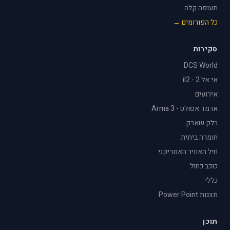
תעופה קלה
כל הפורומים →
סקירות
DCS World
אי אל 2 - il2
אירועים
ארמד אסולט - Arma 3
בלק שארק
חומרה ביתית
חיל האוויר האמריקני
כוכב כחול
כללי
מצגות Power Point
תוכן