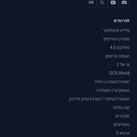
EN
פורומים
פלייט סימולטור
מועדון הטייסים
פאלקון 4.0
תעופה וביטחון
אי אל 2
DCS World
חומרה/חומרה ביתית
משחקים / נוסטלגיה
הצעות לשיפור / הערות ומתן פידבק
קנה ומכור
סקינרים
מתגייסים
ארמא 3