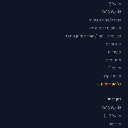
אי אל 2
DCS World
חומרה/חומרה ביתית
משחקים / נוסטלגיה
הצעות לשיפור / הערות ומתן פידבק
קנה ומכור
סקינרים
מתגייסים
ארמא 3
תעופה קלה
כל הפורומים →
סקירות
DCS World
אי אל 2 - il2
אירועים