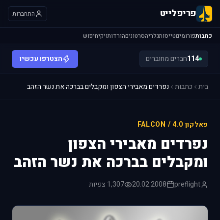
פריפלייט
התחברות
כתבות
פורומים
טייסות
גלריה
סרטונים
הורדות
ויקי
חיפוש
114
חברים מחוברים
הצטרפו עכשיו
בית
כתבות
נפרדים מאבירי הצפון ומקבלים בברכה את נשר הזהב
פאלקון 4.0 / FALCON
נפרדים מאבירי הצפון
ומקבלים בברכה את נשר הזהב
preflight
20.02.2008
1,307 צפיות