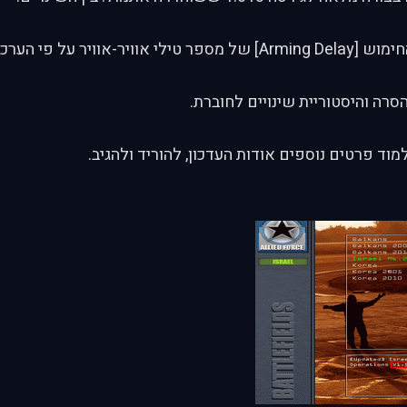
עדכון השהיית החימוש [Arming Delay] של מספר טילי אוויר-אוויר
סרה והיסטוריית שינויים לחוברת.
וד פרטים נוספים אודות העדכון, להוריד ולהגיב.