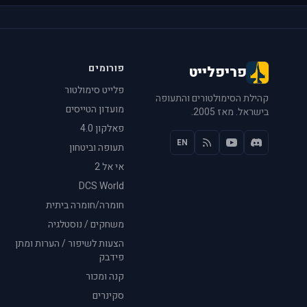
פורומים
פריפלייט
פלייט סימולטור
קהילת הסימולטורים והתעופה
מועדון הטייסים
בישראל. מאז 2005.
פאלקון 4.0
EN
תעופה וביטחון
אי אל 2
DCS World
חומרה/חומרה ביתית
משחקים / נוסטלגיה
הצעות לשיפור / הערות ומתן
פידבק
קנה ומכור
סקינרים