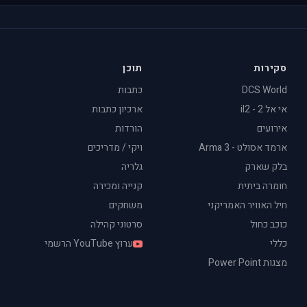
סקירות
תוכן
DCS World
כתבות
אי אל 2 - il2
ארכיון כתבות
אירועים
הורדות
ארמד אסולט - Arma 3
ויקי / מדריכים
בלק שארק
גלריה
חומרה ביתית
קנייה ומכירה
חיל האוויר האמריקני
משחקים
כוכב כחול
סרטוני קהילה
כללי
ערוץ YouTube הרשמי
מצגות Power Point