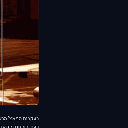
בעקבות הפאצ' הרש
כעת, השטח מותאם בצורה מלאה לגירס