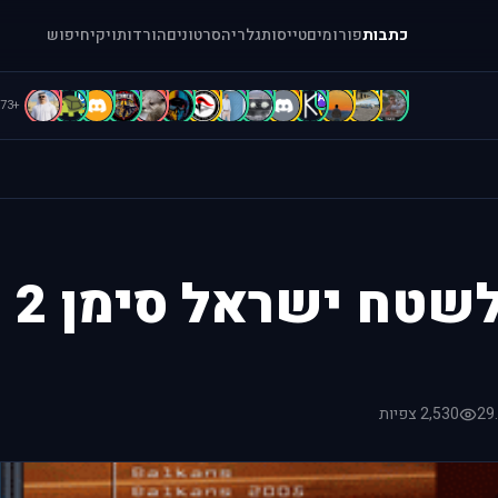
כתבות
פורומים
טייסות
גלריה
סרטונים
הורדות
ויקי
חיפוש
c
C
B
b
A
A
A
a
a
A
A
A
[
1
+73
29
2,530 צפיות