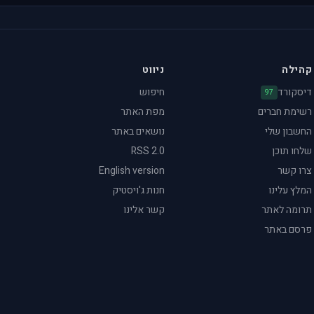
קהילה
ניווט
דיסקורד
חיפוש
97
רשימת חברים
מפת האתר
החשבון שלי
נושאים באתר
שלחו תוכן
RSS 2.0
צרו קשר
English version
המלץ עלינו
חנות ג'ויסטיק
תרומה לאתר
קשר אלינו
פרסם באתר