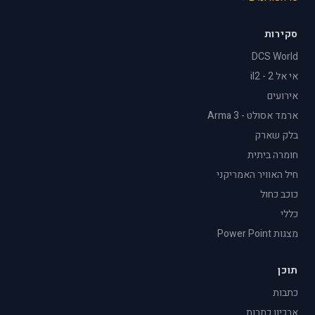
סקירות
DCS World
אי אל 2 - il2
אירועים
ארמד אסולט - Arma 3
בלק שארק
חומרה ביתית
חיל האוויר האמריקני
כוכב כחול
כללי
מצגות Power Point
תוכן
כתבות
ארכיון כתבות