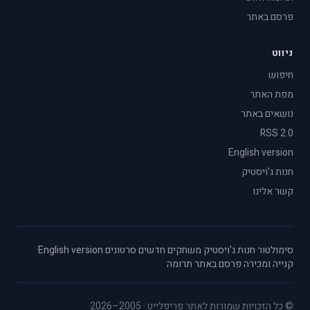
פרסם באתר
ניווט
חיפוש
מפת האתר
נושאים באתר
RSS 2.0
English version
חנות ג'ויסטיק
קשר אלינו
סימולטור
·
חנות ג'ויסטיק
·
משחקים חדשים
·
סרטונים
·
English version
·
קנייה ומכירה
·
פרסם באתר
·
תרומה
© כל הזכויות שמורות לאתר פריפלייט · 2005–2026