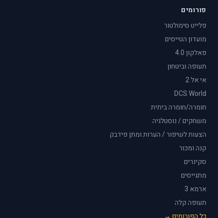
פורומים
פלייט סימולטור
מועדון הטייסים
פאלקון 4.0
תעופה וביטחון
אי אל 2
DCS World
חומרה/חומרה ביתית
משחקים / נוסטלגיה
הצעות לשיפור / הערות ומתן פידבק
קנה ומכור
סקינרים
מתגייסים
ארמא 3
תעופה קלה
כל הפורומים →