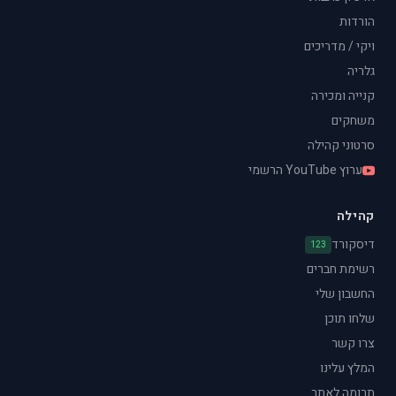
הורדות
ויקי / מדריכים
גלריה
קנייה ומכירה
משחקים
סרטוני קהילה
ערוץ YouTube הרשמי
קהילה
דיסקורד
123
רשימת חברים
החשבון שלי
שלחו תוכן
צרו קשר
המלץ עלינו
תרומה לאתר