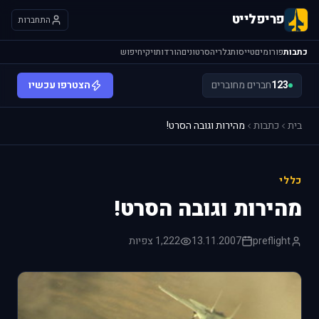
פריפלייט
התחברות
כתבות
פורומים
טייסות
גלריה
סרטונים
הורדות
ויקי
חיפוש
123
חברים מחוברים
הצטרפו עכשיו
בית
כתבות
מהירות וגובה הסרט!
כללי
מהירות וגובה הסרט!
preflight
13.11.2007
1,222 צפיות