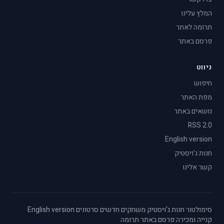
המלץ עלינו
תרומה לאתר
פרסם באתר
ניווט
חיפוש
מפת האתר
נושאים באתר
RSS 2.0
English version
חנות ג'ויסטיק
קשר אלינו
סימולטור
·
חנות ג'ויסטיק
·
משחקים חדשים
·
סרטונים
·
English version
·
קנייה ומכירה
·
פרסם באתר
·
תרומה