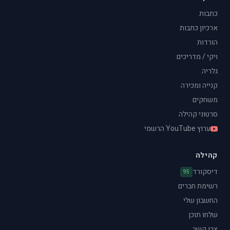
כתבות
ארכיון כתבות
הורדות
ויקי / מדריכים
גלריה
קנייה ומכירה
משחקים
סרטוני קהילה
ערוץ YouTube הרשמי
קהילה
דיסקורד
95
רשימת חברים
החשבון שלי
שלחו תוכן
צרו קשר