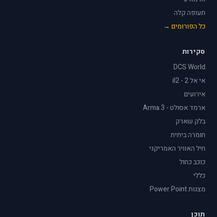
תעופה קלה
כל הפורומים →
סקירות
DCS World
אי אל 2 - il2
אירועים
ארמד אסולט - Arma 3
בלק שארק
חומרה ביתית
חיל האוויר האמריקני
כוכב כחול
כללי
מצגות Power Point
תוכן