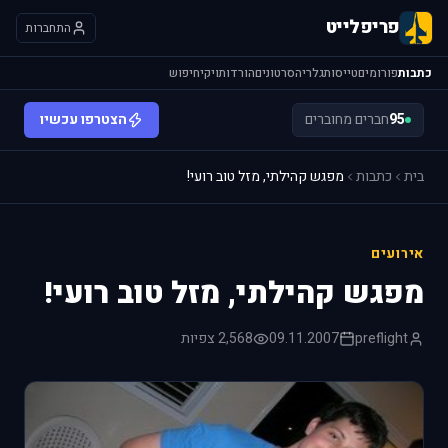
פריפלייט
התחברות
כתבות
פורומים
טייסות
גלריה
סרטונים
הורדות
ויקי
חיפוש
95
חברים מחוברים
הצטרפו עכשיו
בית
כתבות
מפגש קהילתי, מזל טוב רועי!
אירועים
מפגש קהילתי, מזל טוב רועי!
preflight
09.11.2007
2,568 צפיות