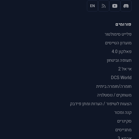
EN
פורומים
פלייט סימולטור
מועדון הטייסים
פאלקון 4.0
תעופה וביטחון
אי אל 2
DCS World
חומרה/חומרה ביתית
משחקים / נוסטלגיה
הצעות לשיפור / הערות ומתן פידבק
קנה ומכור
סקינרים
מתגייסים
ארמא 3