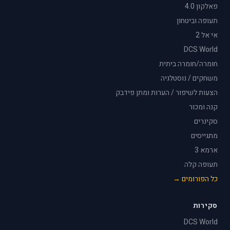
פאלקון 4.0
תעופה וביטחון
אי אל 2
DCS World
חומרה/חומרה ביתית
משחקים / נוסטלגיה
הצעות לשיפור / הערות ומתן פידבק
קנה ומכור
סקינרים
מתגייסים
ארמא 3
תעופה קלה
כל הפורומים →
סקירות
DCS World