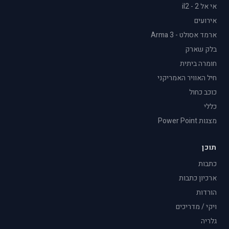
אי אל 2 - il2
אירועים
ארמד אסולט - Arma 3
בלק שארק
חומרה ביתית
חיל האוויר האמריקני
כוכב כחול
כללי
מצגות Power Point
תוכן
כתבות
ארכיון כתבות
הורדות
ויקי / מדריכים
גלריה