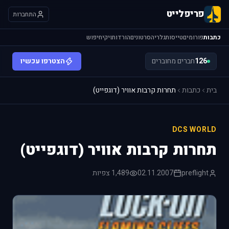
פריפלייט
התחברות
כתבות
פורומים
טייסות
גלריה
סרטונים
הורדות
ויקי
חיפוש
126
חברים מחוברים
הצטרפו עכשיו
בית
כתבות
תחרות קרבות אוויר (דוגפייט)
DCS WORLD
תחרות קרבות אוויר (דוגפייט)
preflight
02.11.2007
1,489 צפיות