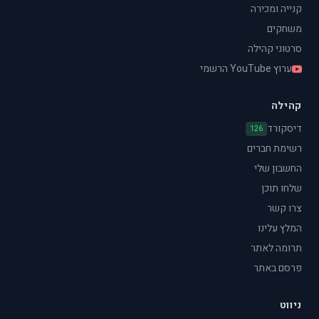
קנייה ומכירה
משחקים
סרטוני קהילה
ערוץ YouTube הרשמי
קהילה
דיסקורד
126
רשימת חברים
החשבון שלי
שלחו תוכן
צרו קשר
המלץ עלינו
תרומה לאתר
פרסם באתר
ניווט