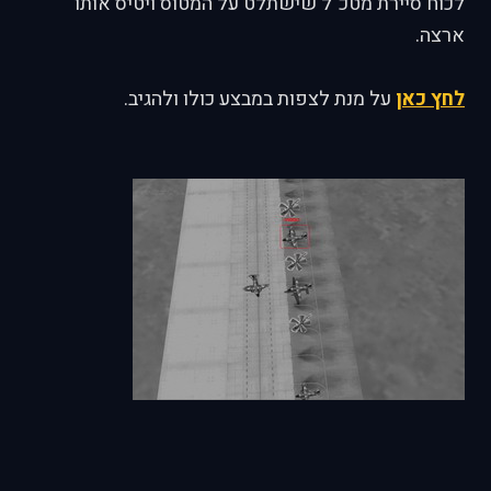
לכוח סיירת מטכ"ל שישתלט על המטוס ויטיס אותו
ארצה.
לחץ כאן
על מנת לצפות במבצע כולו ולהגיב.