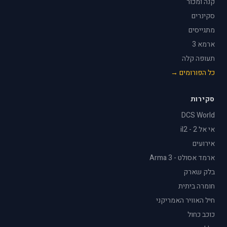
קנה ומכור
סקינרים
מתגייסים
ארמא 3
תעופה קלה
כל הפורומים →
סקירות
DCS World
אי אל 2 - il2
אירועים
ארמד אסולט - Arma 3
בלק שארק
חומרה ביתית
חיל האוויר האמריקני
כוכב כחול