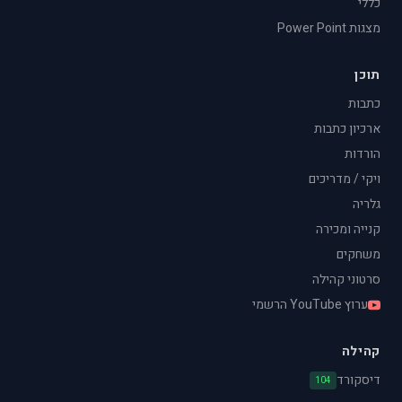
כללי
מצגות Power Point
תוכן
כתבות
ארכיון כתבות
הורדות
ויקי / מדריכים
גלריה
קנייה ומכירה
משחקים
סרטוני קהילה
ערוץ YouTube הרשמי
קהילה
דיסקורד
104