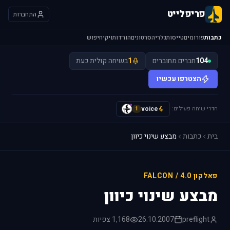
פריפלייט
התחברות
כתבות
פורומים
טייסות
גלריה
סרטונים
הורדות
ויקי
חיפוש
104
חברים מחוברים
1
בשיחה קולית כעת
הצטרפו עכשיו
חדרי שיחה פעילים:
voice
y
1
בית
כתבות
מבצע שינוי כיוון
פאלקון 4.0 / FALCON
מבצע שינוי כיוון
preflight
26.10.2007
1,168 צפיות