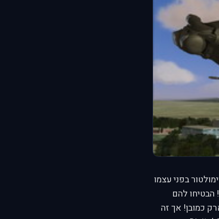
Flamin! הבלק שארק יהיה סימולטור בפני עצמו
לטוב ולרע! הרבה אנשים לא אהבו כאשר שמעו שהבלק שארק לא יהיה תוסף לFC! הבטיחו להם
בות שישפרו את FC כולל הבלק שארק כמובן! אך זה