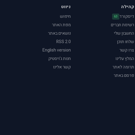
קהילה
ניווט
דיסקורד
חיפוש
63
רשימת חברים
מפת האתר
החשבון שלי
נושאים באתר
שלחו תוכן
RSS 2.0
צרו קשר
English version
המלץ עלינו
חנות ג'ויסטיק
תרומה לאתר
קשר אלינו
פרסם באתר