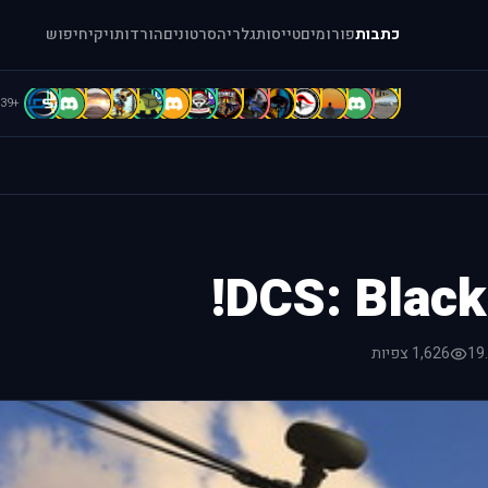
כתבות
פורומים
טייסות
גלריה
סרטונים
הורדות
ויקי
חיפוש
D
D
D
C
C
B
b
b
A
A
A
A
a
[
+39
DCS: Black
19
1,626 צפיות