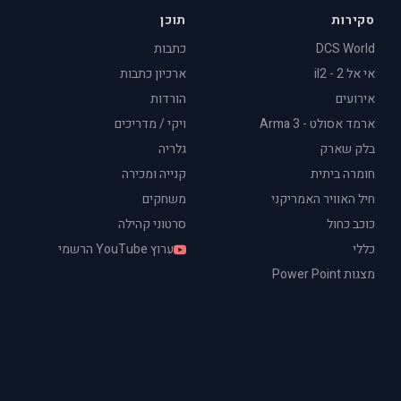
סקירות
תוכן
DCS World
כתבות
אי אל 2 - il2
ארכיון כתבות
אירועים
הורדות
ארמד אסולט - Arma 3
ויקי / מדריכים
בלק שארק
גלריה
חומרה ביתית
קנייה ומכירה
חיל האוויר האמריקני
משחקים
כוכב כחול
סרטוני קהילה
כללי
ערוץ YouTube הרשמי
מצגות Power Point