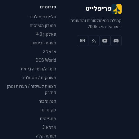
פורומים
פריפלייט
פלייט סימולטור
קהילת הסימולטורים והתעופה
מועדון הטייסים
בישראל. מאז 2005.
פאלקון 4.0
EN
תעופה וביטחון
אי אל 2
DCS World
חומרה/חומרה ביתית
משחקים / נוסטלגיה
הצעות לשיפור / הערות ומתן
פידבק
קנה ומכור
סקינרים
מתגייסים
ארמא 3
תעופה קלה