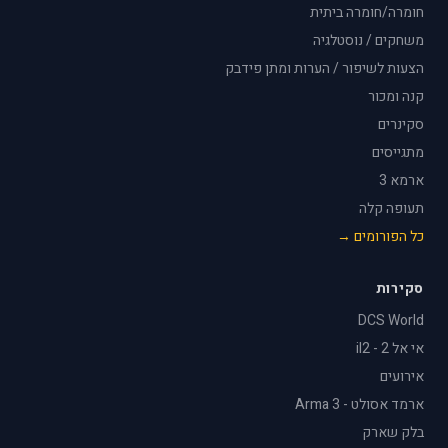
חומרה/חומרה ביתית
משחקים / נוסטלגיה
הצעות לשיפור / הערות ומתן פידבק
קנה ומכור
סקינרים
מתגייסים
ארמא 3
תעופה קלה
כל הפורומים →
סקירות
DCS World
אי אל 2 - il2
אירועים
ארמד אסולט - Arma 3
בלק שארק