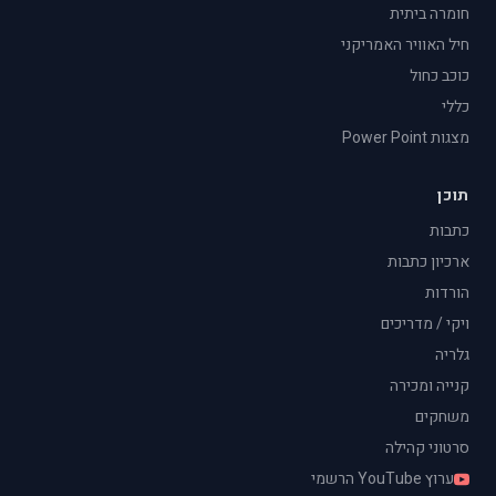
חומרה ביתית
חיל האוויר האמריקני
כוכב כחול
כללי
מצגות Power Point
תוכן
כתבות
ארכיון כתבות
הורדות
ויקי / מדריכים
גלריה
קנייה ומכירה
משחקים
סרטוני קהילה
ערוץ YouTube הרשמי