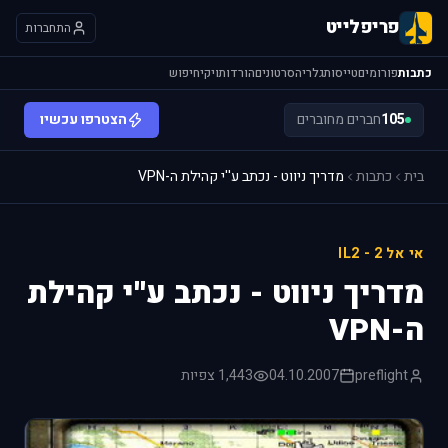
פריפלייט
התחברות
כתבות
פורומים
טייסות
גלריה
סרטונים
הורדות
ויקי
חיפוש
105
חברים מחוברים
הצטרפו עכשיו
בית
כתבות
מדריך ניווט - נכתב ע''י קהילת ה-VPN
אי אל 2 - IL2
מדריך ניווט - נכתב ע''י קהילת
ה-VPN
preflight
04.10.2007
1,443 צפיות