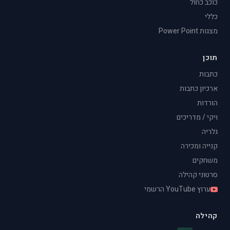
כוכב כחול
כללי
מצגות Power Point
תוכן
כתבות
ארכיון כתבות
הורדות
ויקי / מדריכים
גלריה
קנייה ומכירה
משחקים
סרטוני קהילה
ערוץ YouTube הרשמי
קהילה