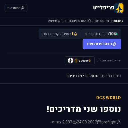
פריפלייט
התחברות
כתבות
פורומים
טייסות
גלריה
סרטונים
הורדות
ויקי
חיפוש
104
חברים מחוברים
1
בשיחה קולית כעת
הצטרפו עכשיו
חדרי שיחה פעילים:
voice
y
1
בית
כתבות
נוספו שני מדריכים!
DCS WORLD
נוספו שני מדריכים!
preflight
24.09.2007
2,887 צפיות