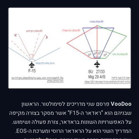
VooDoo
פרסם שני מדריכים לסימולטור. הראשון
שבניהם הוא "ראדאר ה-F15" אשר מסקר בצורה מקיפה
על האפשרויות השונות בראדאר, צורת פעולה ושימוש.
המדריך השני הוא על הראדאר הרוסי ומערכת ה-EOS.