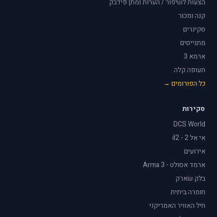
הצעות לשיפור / הערות ומתן פידבק
קנה ומכור
סקינרים
מתגייסים
ארמא 3
תעופה קלה
כל הפורומים →
סקירות
DCS World
אי אל 2 - il2
אירועים
ארמד אסולט - Arma 3
בלק שארק
חומרה ביתית
חיל האוויר האמריקני