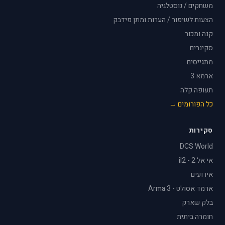
משחקים / נוסטלגיה
הצעות לשיפור / הערות ומתן פידבק
קנה ומכור
סקינרים
מתגייסים
ארמא 3
תעופה קלה
כל הפורומים →
סקירות
DCS World
אי אל 2 - il2
אירועים
ארמד אסולט - Arma 3
בלק שארק
חומרה ביתית