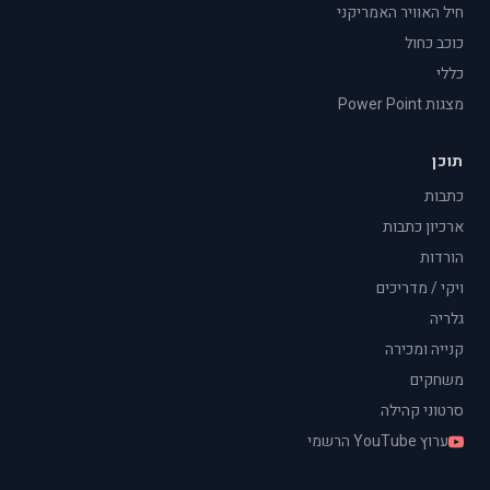
חיל האוויר האמריקני
כוכב כחול
כללי
מצגות Power Point
תוכן
כתבות
ארכיון כתבות
הורדות
ויקי / מדריכים
גלריה
קנייה ומכירה
משחקים
סרטוני קהילה
ערוץ YouTube הרשמי