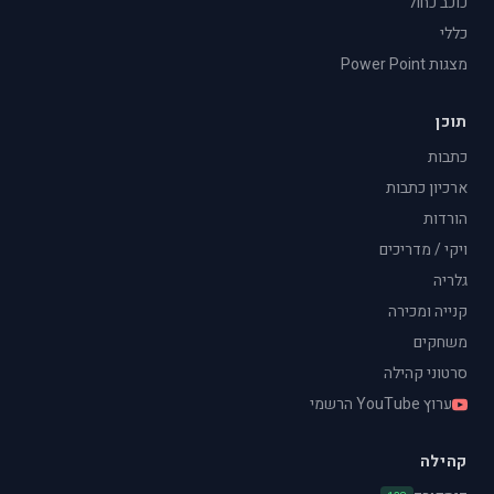
כוכב כחול
כללי
מצגות Power Point
תוכן
כתבות
ארכיון כתבות
הורדות
ויקי / מדריכים
גלריה
קנייה ומכירה
משחקים
סרטוני קהילה
ערוץ YouTube הרשמי
קהילה