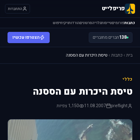
פריפלייט
התחברות
כתבות
פורומים
טייסות
גלריה
סרטונים
הורדות
ויקי
חיפוש
138
חברים מחוברים
הצטרפו עכשיו
בית
כתבות
טיסת היכרות עם הססנה
כללי
טיסת היכרות עם הססנה
preflight
11.08.2007
1,150 צפיות