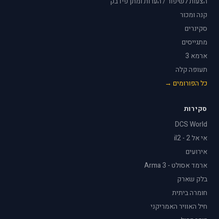
הצעות לשיפור / הערות ומתן פידבק
קנה ומכור
סקינרים
מתגייסים
ארמא 3
תעופה קלה
כל הפורומים →
סקירות
DCS World
אי אל 2 - il2
אירועים
ארמד אסולט - Arma 3
בלק שארק
חומרה ביתית
חיל האוויר האמריקני