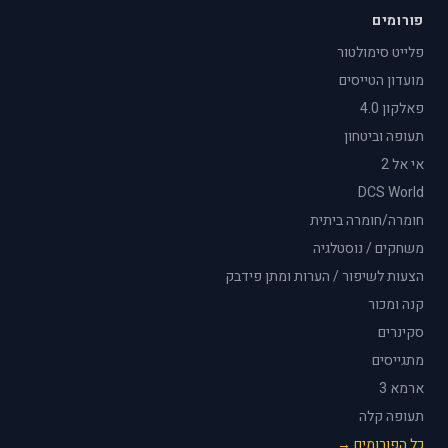
פורומים
פלייט סימולטור
מועדון הטייסים
פאלקון 4.0
תעופה וביטחון
אי אל 2
DCS World
חומרה/חומרה ביתית
משחקים / נוסטלגיה
הצעות לשיפור / הערות ומתן פידבק
קנה ומכור
סקינרים
מתגייסים
ארמא 3
תעופה קלה
כל הפורומים →