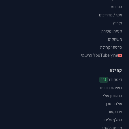
הורדות
ויקי / מדריכים
גלריה
קנייה ומכירה
משחקים
סרטוני קהילה
ערוץ YouTube הרשמי
קהילה
דיסקורד
142
רשימת חברים
החשבון שלי
שלחו תוכן
צרו קשר
המלץ עלינו
תרומה לאתר