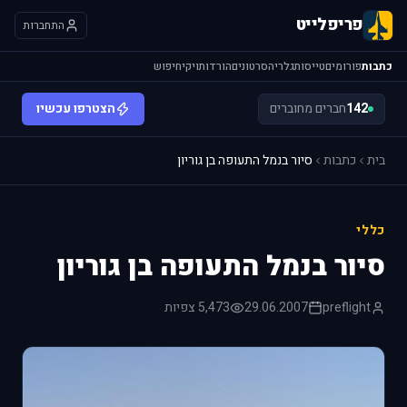
פריפלייט
התחברות
כתבות
פורומים
טייסות
גלריה
סרטונים
הורדות
ויקי
חיפוש
142
חברים מחוברים
הצטרפו עכשיו
בית
כתבות
סיור בנמל התעופה בן גוריון
כללי
סיור בנמל התעופה בן גוריון
preflight
29.06.2007
5,473 צפיות