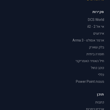
סקירות
DCS World
אי אל 2 - il2
אירועים
ארמד אסולט - Arma 3
בלק שארק
חומרה ביתית
חיל האוויר האמריקני
כוכב כחול
כללי
מצגות Power Point
תוכן
כתבות
ארכיון כתבות