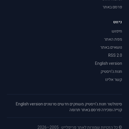
פרסם באתר
ניווט
חיפוש
מפת האתר
נושאים באתר
RSS 2.0
English version
חנות ג'ויסטיק
קשר אלינו
סימולטור
·
חנות ג'ויסטיק
·
משחקים חדשים
·
סרטונים
·
English version
·
קנייה ומכירה
·
פרסם באתר
·
תרומה
© כל הזכויות שמורות לאתר פריפלייט · 2005–2026