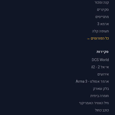
קנה ומכור
סקינרים
מתגייסים
ארמא 3
תעופה קלה
כל הפורומים →
סקירות
DCS World
אי אל 2 - il2
אירועים
ארמד אסולט - Arma 3
בלק שארק
חומרה ביתית
חיל האוויר האמריקני
כוכב כחול