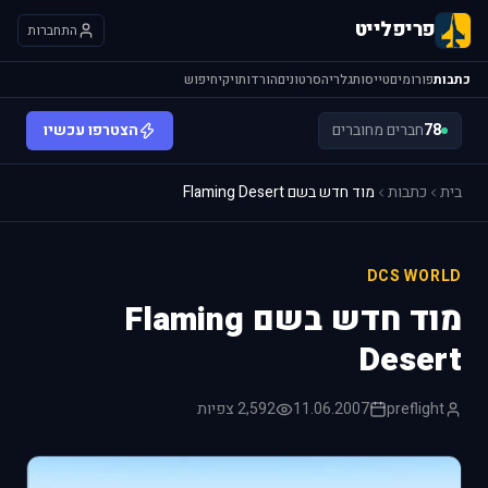
פריפלייט
התחברות
כתבות
פורומים
טייסות
גלריה
סרטונים
הורדות
ויקי
חיפוש
78
חברים מחוברים
הצטרפו עכשיו
בית
כתבות
מוד חדש בשם Flaming Desert
DCS WORLD
מוד חדש בשם Flaming
Desert
preflight
11.06.2007
2,592 צפיות