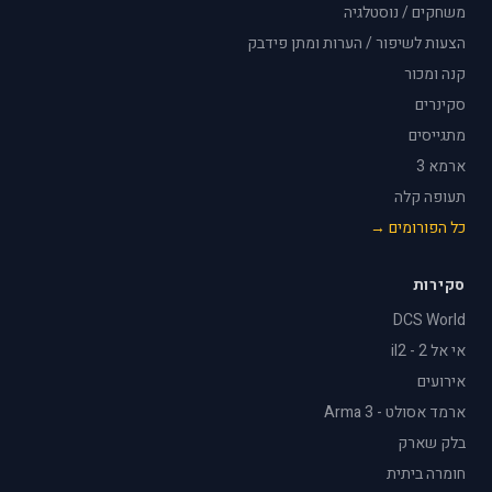
משחקים / נוסטלגיה
הצעות לשיפור / הערות ומתן פידבק
קנה ומכור
סקינרים
מתגייסים
ארמא 3
תעופה קלה
כל הפורומים →
סקירות
DCS World
אי אל 2 - il2
אירועים
ארמד אסולט - Arma 3
בלק שארק
חומרה ביתית