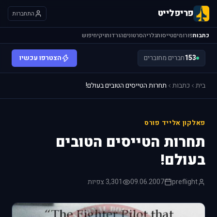
פריפלייט
התחברות
כתבות
פורומים
טייסות
גלריה
סרטונים
הורדות
ויקי
חיפוש
153
חברים מחוברים
הצטרפו עכשיו
בית
כתבות
תחרות הטייסים הטובים בעולם!
פאלקון אלייד פורס
תחרות הטייסים הטובים
בעולם!
preflight
09.06.2007
3,301 צפיות