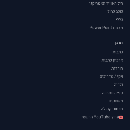
חיל האוויר האמריקני
כוכב כחול
כללי
מצגות Power Point
תוכן
כתבות
ארכיון כתבות
הורדות
ויקי / מדריכים
גלריה
קנייה ומכירה
משחקים
סרטוני קהילה
ערוץ YouTube הרשמי