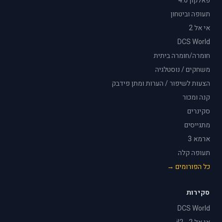
פאלקון 4.0
תעופה וביטחון
אי אל 2
DCS World
חומרה/חומרה ביתית
משחקים / נוסטלגיה
הצעות לשיפור / הערות ומתן פידבק
קנה ומכור
סקינרים
מתגייסים
ארמא 3
תעופה קלה
כל הפורומים →
סקירות
DCS World