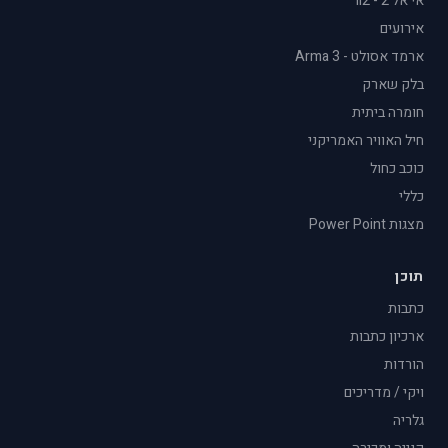
אי אל 2 - il2
אירועים
ארמד אסולט - Arma 3
בלק שארק
חומרה ביתית
חיל האוויר האמריקני
כוכב כחול
כללי
מצגות Power Point
תוכן
כתבות
ארכיון כתבות
הורדות
ויקי / מדריכים
גלריה