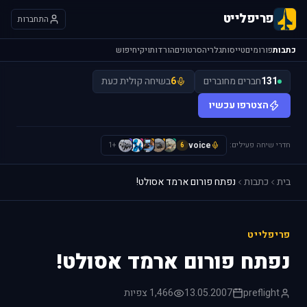
פריפלייט
התחברות
כתבות
פורומים
טייסות
גלריה
סרטונים
הורדות
ויקי
חיפוש
131
חברים מחוברים
6
בשיחה קולית כעת
הצטרפו עכשיו
חדרי שיחה פעילים:
voice
H
I
L
L
S
+1
6
בית
כתבות
נפתח פורום ארמד אסולט!
פריפלייט
נפתח פורום ארמד אסולט!
preflight
13.05.2007
1,466 צפיות