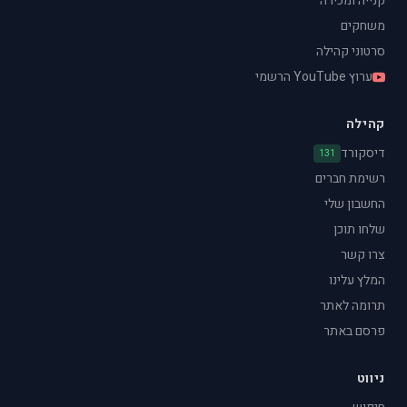
קנייה ומכירה
משחקים
סרטוני קהילה
ערוץ YouTube הרשמי
קהילה
דיסקורד
131
רשימת חברים
החשבון שלי
שלחו תוכן
צרו קשר
המלץ עלינו
תרומה לאתר
פרסם באתר
ניווט