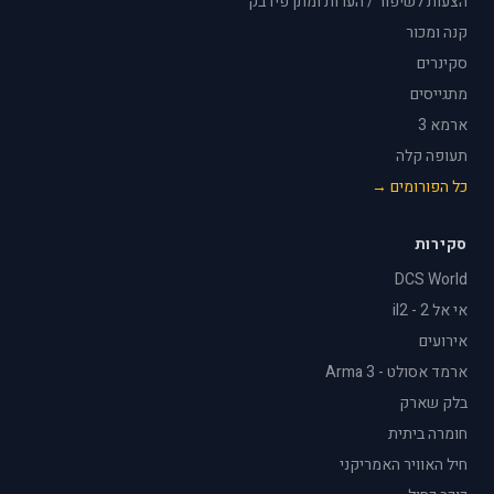
הצעות לשיפור / הערות ומתן פידבק
קנה ומכור
סקינרים
מתגייסים
ארמא 3
תעופה קלה
כל הפורומים →
סקירות
DCS World
אי אל 2 - il2
אירועים
ארמד אסולט - Arma 3
בלק שארק
חומרה ביתית
חיל האוויר האמריקני