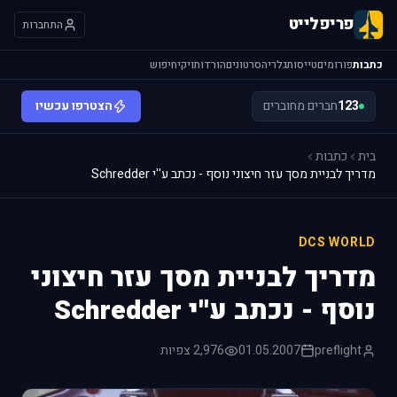
פריפלייט
התחברות
כתבות
פורומים
טייסות
גלריה
סרטונים
הורדות
ויקי
חיפוש
123
חברים מחוברים
הצטרפו עכשיו
בית
כתבות
מדריך לבניית מסך עזר חיצוני נוסף - נכתב ע''י Schredder
DCS WORLD
מדריך לבניית מסך עזר חיצוני
נוסף - נכתב ע''י Schredder
preflight
01.05.2007
2,976 צפיות