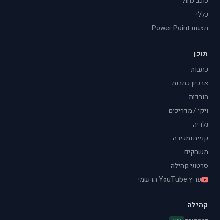
כוכב כחול
כללי
מצגות Power Point
תוכן
כתבות
ארכיון כתבות
הורדות
ויקי / מדריכים
גלריה
קנייה ומכירה
משחקים
סרטוני קהילה
ערוץ YouTube הרשמי
קהילה