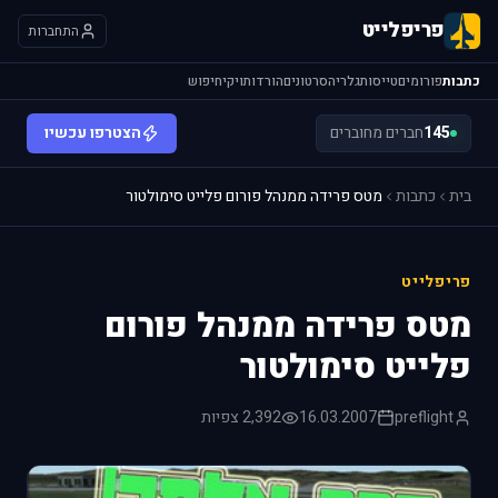
פריפלייט
התחברות
כתבות
פורומים
טייסות
גלריה
סרטונים
הורדות
ויקי
חיפוש
145
חברים מחוברים
הצטרפו עכשיו
בית
כתבות
מטס פרידה ממנהל פורום פלייט סימולטור
פריפלייט
מטס פרידה ממנהל פורום
פלייט סימולטור
preflight
16.03.2007
2,392 צפיות