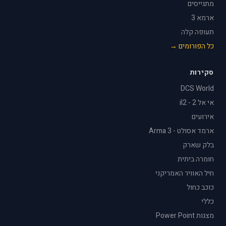
מתגייסים
ארמא 3
תעופה קלה
כל הפורומים →
סקירות
DCS World
אי אל 2 - il2
אירועים
ארמד אסולט - Arma 3
בלק שארק
חומרה ביתית
חיל האוויר האמריקני
כוכב כחול
כללי
מצגות Power Point