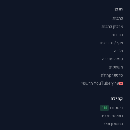
תוכן
כתבות
ארכיון כתבות
הורדות
ויקי / מדריכים
גלריה
קנייה ומכירה
משחקים
סרטוני קהילה
ערוץ YouTube הרשמי
קהילה
דיסקורד
145
רשימת חברים
החשבון שלי