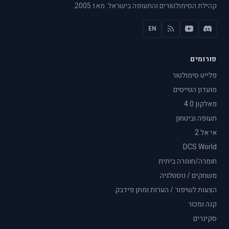
קהילת הסימולטורים והתעופה בישראל. מאז 2005.
EN
פורומים
פלייט סימולטור
מועדון הטייסים
פאלקון 4.0
תעופה וביטחון
אי אל 2
DCS World
חומרה/חומרה ביתית
משחקים / נוסטלגיה
הצעות לשיפור / הערות ומתן פידבק
קנה ומכור
סקינרים