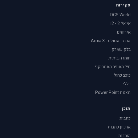
סקירות
DCS World
אי אל 2 - il2
אירועים
ארמד אסולט - Arma 3
בלק שארק
חומרה ביתית
חיל האוויר האמריקני
כוכב כחול
כללי
מצגות Power Point
תוכן
כתבות
ארכיון כתבות
הורדות