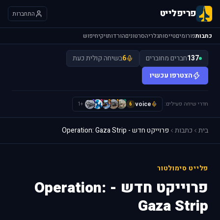
פריפלייט
התחברות
כתבות
פורומים
טייסות
גלריה
סרטונים
הורדות
ויקי
חיפוש
137
חברים מחוברים
6
בשיחה קולית כעת
הצטרפו עכשיו
חדרי שיחה פעילים:
voice
H
I
L
L
S
+1
6
בית
כתבות
פרוייקט חדש - Operation: Gaza Strip
פלייט סימולטור
פרוייקט חדש - Operation:
Gaza Strip