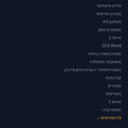
פלייט סימולטור
מועדון הטייסים
פאלקון 4.0
תעופה וביטחון
אי אל 2
DCS World
חומרה/חומרה ביתית
משחקים / נוסטלגיה
הצעות לשיפור / הערות ומתן פידבק
קנה ומכור
סקינרים
מתגייסים
ארמא 3
תעופה קלה
כל הפורומים →