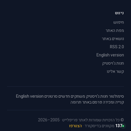
ניווט
חיפוש
מפת האתר
נושאים באתר
RSS 2.0
English version
חנות ג'ויסטיק
קשר אלינו
סימולטור
·
חנות ג'ויסטיק
·
משחקים חדשים
·
סרטונים
·
English version
·
קנייה ומכירה
·
פרסם באתר
·
תרומה
© כל הזכויות שמורות לאתר פריפלייט · 2005–2026
137
מקוונים בדיסקורד ·
הצטרפו