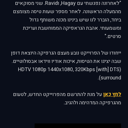
"לאחרונה נפגשתי עם Hagay, וRavid. שני מסוקאים
מהמעלה הראשונה. לאחר מספר שעות טיסה מצומצם
ביחד, הוברר לנו שיש בינינו מכנה משותף גדול
ומשמעותי. אהבת הגראפיקה הממוחשבת ועריכת
סרטים."
ייחודו של הפרוייקט נובע מעצם הגרפיקה היוצאת דופן
שבה יציגו את הטיסות, איכות אודיו ווידאו אבסולוטיים.
(HDTV 1080p 1440x1080, 320Kbps [with] DTS
surround).
לחץ כאן
על מנת להתרשם מהפרוייקט החדש, לטעום
מהגרפיקה המדהימה ולהגיב.