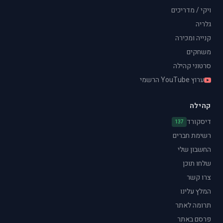
ויקי / מדריכים
גלריה
קנייה ומכירה
משחקים
סרטוני קהילה
ערוץ YouTube הרשמי
קהילה
דיסקורד
137
רשימת חברים
החשבון שלי
שלחו תוכן
צרו קשר
המלץ עלינו
תרומה לאתר
פרסם באתר