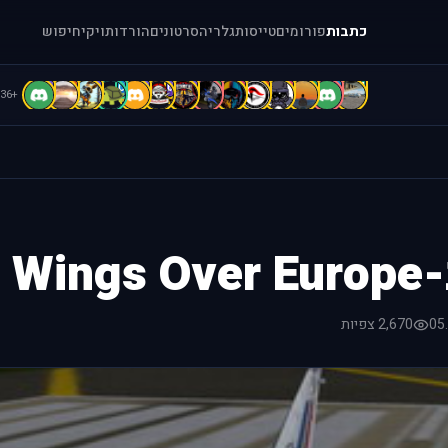
כתבות
פורומים
טייסות
גלריה
סרטונים
הורדות
ויקי
חיפוש
D
D
C
C
B
b
b
A
A
A
A
A
a
[
+36
Win
05
2,670 צפיות