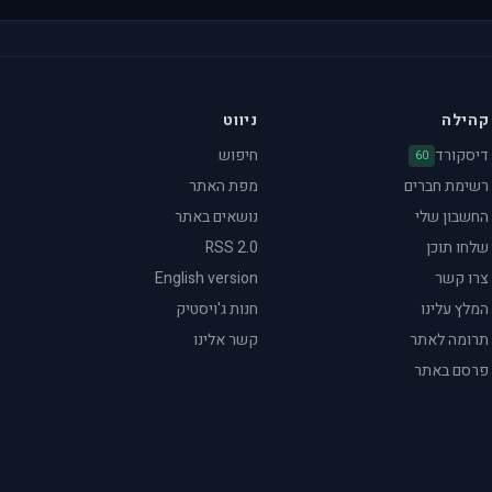
קהילה
ניווט
דיסקורד
חיפוש
60
רשימת חברים
מפת האתר
החשבון שלי
נושאים באתר
שלחו תוכן
RSS 2.0
צרו קשר
English version
המלץ עלינו
חנות ג'ויסטיק
תרומה לאתר
קשר אלינו
פרסם באתר