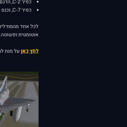
כפיר C-2, הדגם הישן יותר נכנס לשרות ב-1976.
כפיר C-7, נכנס לשרות ב-1983.
לכל אחד מהמודלים 
אוטומטית ופשוטה. כל א
לחץ כאן
על מנת להג