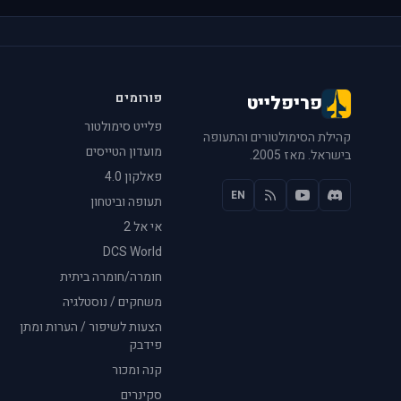
פורומים
פריפלייט
פלייט סימולטור
קהילת הסימולטורים והתעופה
מועדון הטייסים
בישראל. מאז 2005.
פאלקון 4.0
EN
תעופה וביטחון
אי אל 2
DCS World
חומרה/חומרה ביתית
משחקים / נוסטלגיה
הצעות לשיפור / הערות ומתן
פידבק
קנה ומכור
סקינרים