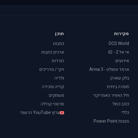
סקירות
תוכן
DCS World
כתבות
אי אל 2 - il2
ארכיון כתבות
אירועים
הורדות
ארמד אסולט - Arma 3
ויקי / מדריכים
בלק שארק
גלריה
חומרה ביתית
קנייה ומכירה
חיל האוויר האמריקני
משחקים
כוכב כחול
סרטוני קהילה
כללי
ערוץ YouTube הרשמי
מצגות Power Point