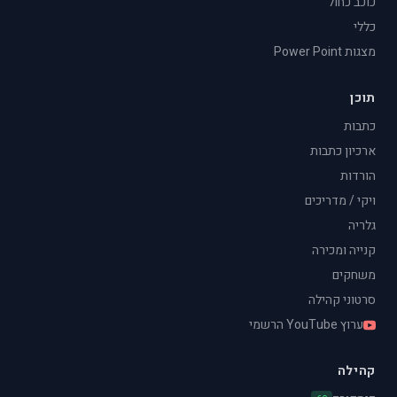
כוכב כחול
כללי
מצגות Power Point
תוכן
כתבות
ארכיון כתבות
הורדות
ויקי / מדריכים
גלריה
קנייה ומכירה
משחקים
סרטוני קהילה
ערוץ YouTube הרשמי
קהילה