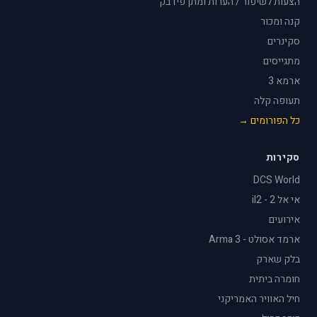
הצעות לשיפור / הערות ומתן פידבק
קנה ומכור
סקינרים
מתגייסים
ארמא 3
תעופה קלה
כל הפורומים →
סקירות
DCS World
אי אל 2 - il2
אירועים
ארמד אסולט - Arma 3
בלק שארק
חומרה ביתית
חיל האוויר האמריקני