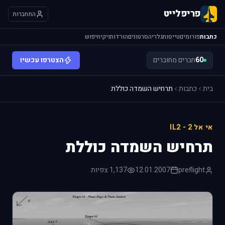
פריפלייט
התחברות
כתבות
פורומים
טייסות
גלריה
סרטונים
הורדות
ויקי
חיפוש
60
חברים מחוברים
הצטרפו עכשיו
בית
כתבות
תרחיש השמדה כוללת
אי אל 2 - IL2
תרחיש השמדה כוללת
preflight
12.01.2007
1,137 צפיות