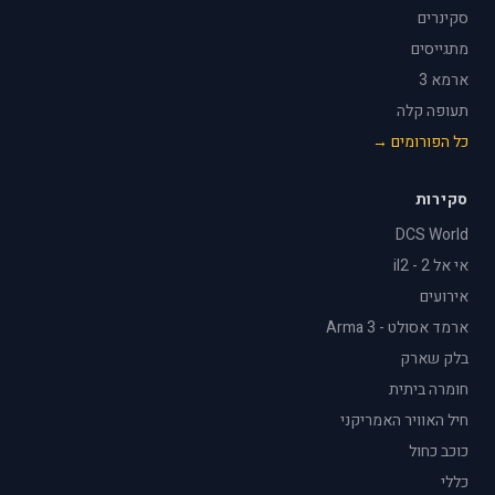
סקינרים
מתגייסים
ארמא 3
תעופה קלה
כל הפורומים →
סקירות
DCS World
אי אל 2 - il2
אירועים
ארמד אסולט - Arma 3
בלק שארק
חומרה ביתית
חיל האוויר האמריקני
כוכב כחול
כללי