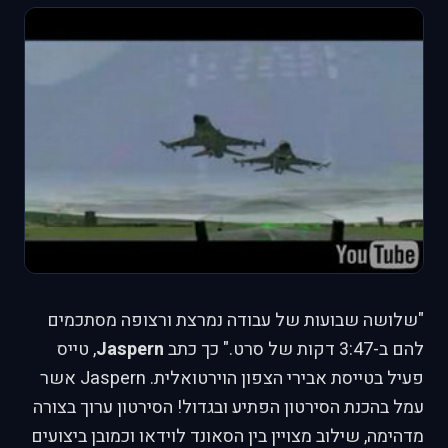
"שלושה שבועות של עבודה נמרצת ורצופה מסתכמים
להם ב-3:47 דקות של סרט." כך כתב
Jaspern
, טייס
פעיל בטייסת אבירי הצפון הוירטואלית. Jaspern אשר
עמל בהכנת הסירטון הפתיע ובגדול! הסירטון ערוך בצורה
מדהימה, שילוב מצויין בין הסאונד לוידאו וכמובן ביצועים