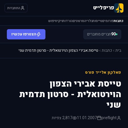
פריפלייט
התחברות
כתבות
פורומים
טייסות
גלריה
סרטונים
הורדות
ויקי
חיפוש
90
חברים מחוברים
הצטרפו עכשיו
בית
כתבות
טייסת אבירי הצפון הוירטואלית - סרטון תדמית שני
פאלקון אלייד פורס
טייסת אבירי הצפון
הוירטואלית - סרטון תדמית
שני
preflight
11.01.2007
2,817 צפיות