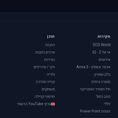
סקירות
תוכן
DCS World
כתבות
אי אל 2 - il2
ארכיון כתבות
אירועים
הורדות
ארמד אסולט - Arma 3
ויקי / מדריכים
בלק שארק
גלריה
חומרה ביתית
קנייה ומכירה
חיל האוויר האמריקני
משחקים
כוכב כחול
סרטוני קהילה
כללי
ערוץ YouTube הרשמי
מצגות Power Point