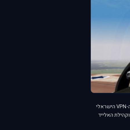
הכריז כי כל בעיות השרת בפאלקון אלייד פורס נפתרו ושרת ה-VPN הישראלי
קהילת האלייד