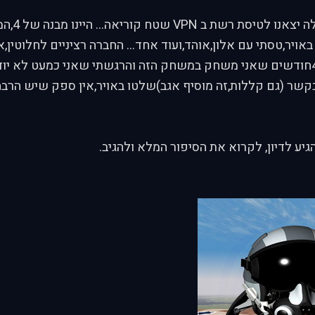
: "אתמול בלילה
אויר,טסתי עם אלון,אוהד,ועוד אחד... החברה רציניים לחלוטין,א
פעם ראשונה מזה 4חודשים שאני משחק במשחק הזה והרגשתי שאני כמעט לא 
בקשר (גם קללות,זה מוסיף אגב)שלטו באויר,אין ספק שיש הרב
יע לדיון, לקרוא את הסיפור המלא ולהגיב.