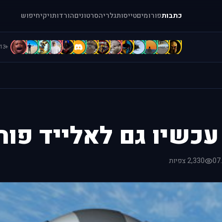
כתבות
פורומים
טייסות
גלריה
סרטונים
הורדות
ויקי
חיפוש
D
d
C
c
b
B
B
b
A
A
A
A
[
=
+113
07
2,330 צפיות