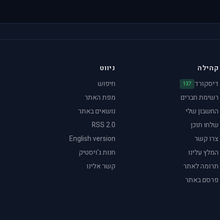
קהילה
ניווט
דיסקורד
חיפוש
137
רשימת חברים
מפת האתר
החשבון שלי
נושאים באתר
שלחו תוכן
RSS 2.0
צרו קשר
English version
המלץ עלינו
חנות ג'ויסטיק
תרומה לאתר
קשר אלינו
פרסם באתר