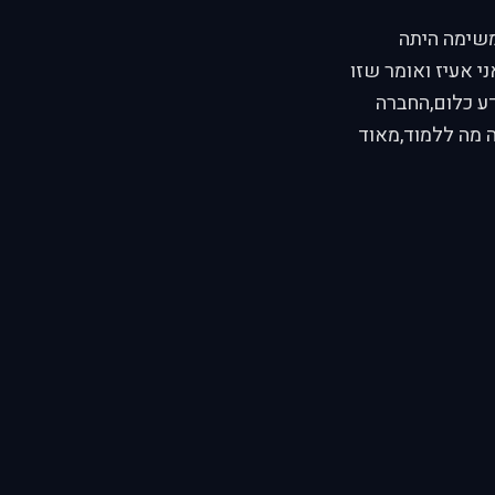
 יצאנו לטיסת רשת ב VPN שטח קוריאה... היינו מבנה של 4,המשימה היתה
ני אעיז ואומר שזו
יודע כלום,החברה
ה מה ללמוד,מאוד