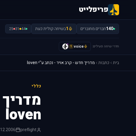
פריפלייט
140
חברים מחוברים
1
בשיחה קולית כעת
25
31
44
חדרי שיחה פעילים:
voice
y
1
בית
כתבות
מדריך חדש - קרב אויר - נכתב ע''י loven
כללי
מדריך ח
loven
.12.2006
preflight