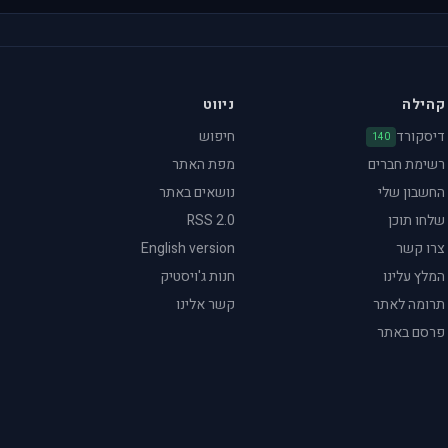
קהילה
ניווט
דיסקורד
חיפוש
140
רשימת חברים
מפת האתר
החשבון שלי
נושאים באתר
שלחו תוכן
RSS 2.0
צרו קשר
English version
המלץ עלינו
חנות ג'ויסטיק
תרומה לאתר
קשר אלינו
פרסם באתר