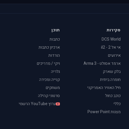
סקירות
תוכן
DCS World
כתבות
אי אל 2 - il2
ארכיון כתבות
אירועים
הורדות
ארמד אסולט - Arma 3
ויקי / מדריכים
בלק שארק
גלריה
חומרה ביתית
קנייה ומכירה
חיל האוויר האמריקני
משחקים
כוכב כחול
סרטוני קהילה
כללי
ערוץ YouTube הרשמי
מצגות Power Point