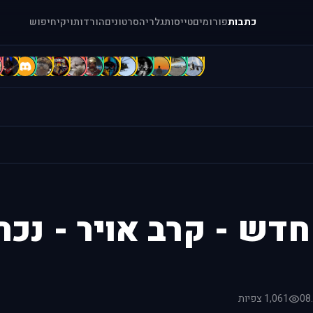
כתבות
פורומים
טייסות
גלריה
סרטונים
הורדות
ויקי
חיפוש
c
b
B
B
b
A
A
A
A
A
A
[
[
דש - קרב אויר - נכתב
08
1,061 צפיות