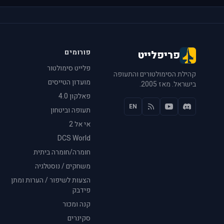
פורומים
פריפלייט
פלייט סימולטור
קהילת הסימולטורים והתעופה
מועדון הטייסים
בישראל. מאז 2005.
פאלקון 4.0
EN
תעופה וביטחון
אי אל 2
DCS World
חומרה/חומרה ביתית
משחקים / נוסטלגיה
הצעות לשיפור / הערות ומתן
פידבק
קנה ומכור
סקינרים