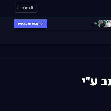
התחברות
C
הצטרפו עכשיו
+116
 ע''י